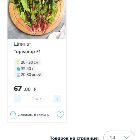
Шпинат
Тореадор F1
20 - 30 см
35-40 г
20-30 дней
67
.00
i
−
+
1
пак.
Добавить в корзину
24
Товаров на странице: