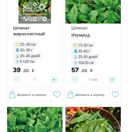
Шпинат
Шпинат
жирнолистный
Изумруд
25–30 см
15-20 см
20–30 г
35-40 г
35–40 дней
25-30 дней
5 ×20 см
10х20 см
39
57
.00
.00
i
i
−
+
−
+
1
1
пак.
Добавить в корзину
Добавить в корзину