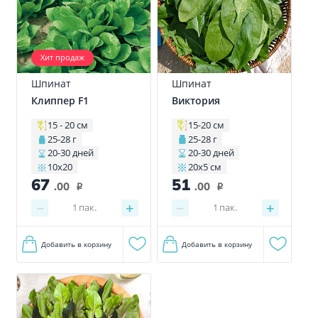
Хит продаж
Шпинат
Шпинат
Клиппер F1
Виктория
15 - 20 см
15-20 см
25-28 г
25-28 г
20-30 дней
20-30 дней
10х20
20х5 см
67
51
.00
.00
i
i
−
+
−
+
1
пак.
1
пак.
Добавить в корзину
Добавить в корзину