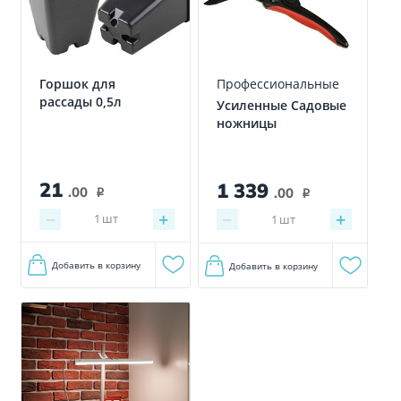
Горшок для
Профессиональные
рассады 0,5л
Усиленные Садовые
ножницы
21
1 339
.00
.00
i
i
−
+
−
+
1
шт
1
шт
Добавить в корзину
Добавить в корзину