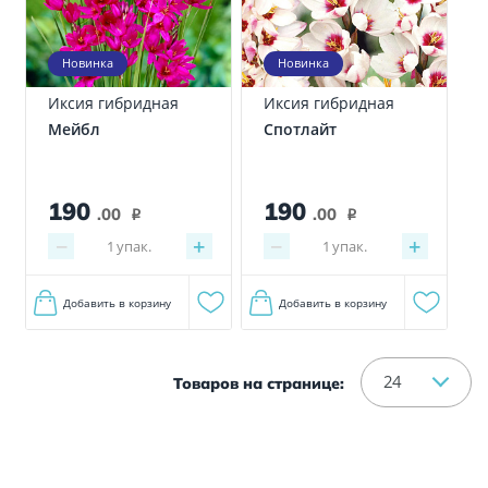
Новинка
Новинка
Иксия гибридная
Иксия гибридная
Мейбл
Спотлайт
190
190
.00
.00
i
i
−
+
−
+
1
упак.
1
упак.
Добавить в корзину
Добавить в корзину
24
Товаров на странице: