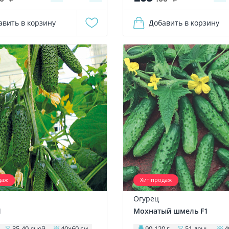
авить в корзину
Добавить в корзину
даж
Хит продаж
Огурец
1
Мохнатый шмель F1
35-40 дней
40х60 см
90-120 г
51 день
4