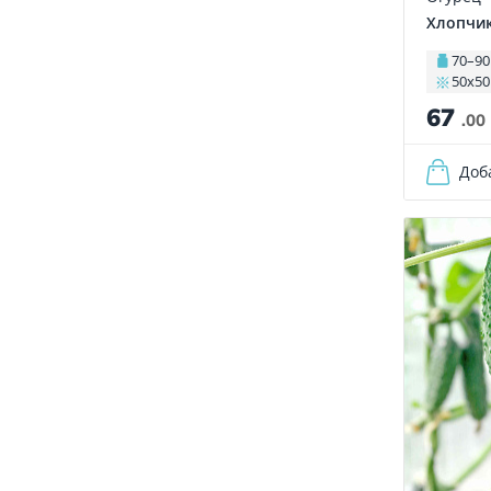
Хлопчик
70–90
50х50
67
.00
Доб