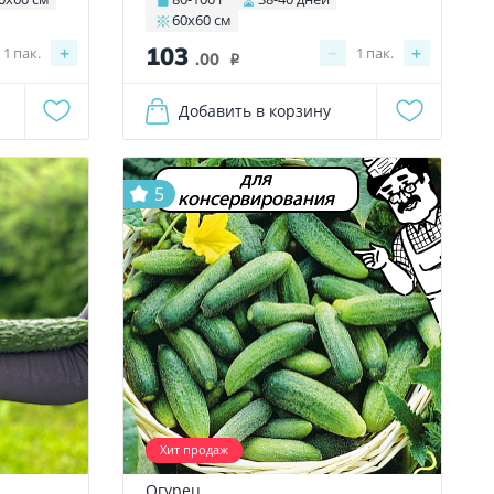
60х60 см
103
+
−
+
1
пак.
1
пак.
.00
i
Добавить в корзину
для
5
консервирования
Хит продаж
Огурец