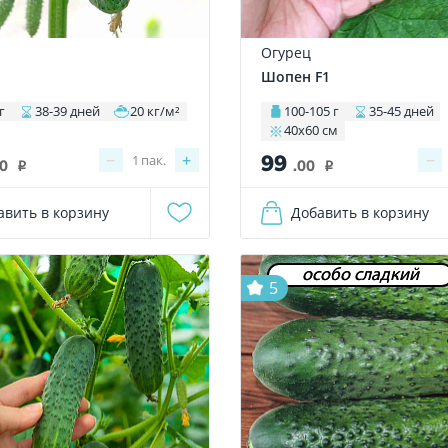
Огурец
Шопен F1
г
38-39 дней
20 кг/м²
100-105 г
35-45 дней
40х60 см
99
−
+
−
1
пак.
00
.00
i
i
авить в корзину
Добавить в корзину
особо сладкий
5