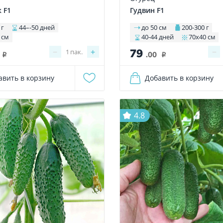
 F1
Гудвин F1
 г
44–-50 дней
до 50 см
200-300 г
 см
40-44 дней
70х40 см
79
−
+
−
1
пак.
.00
i
i
авить в корзину
Добавить в корзину
4.8