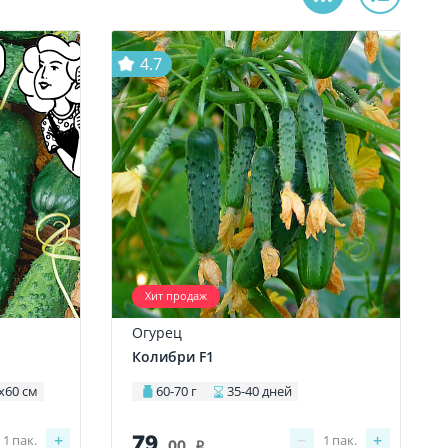
4.7
Хит продаж
Огурец
Колибри F1
х60 см
60-70 г
35-40 дней
79
+
−
+
1
пак.
1
пак.
.00
i