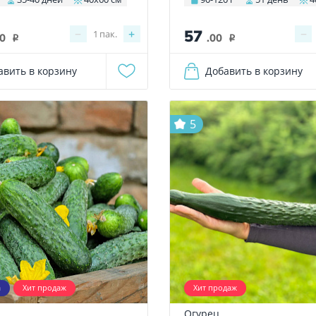
57
−
+
−
1
пак.
00
.00
i
i
авить в корзину
Добавить в корзину
5
а
Хит продаж
Хит продаж
Огурец