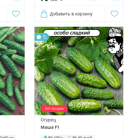
Добавить в корзину
особо сладкий
5
Хит продаж
Огурец
Маша F1
0х60 см
80-100 г
38-40 дней