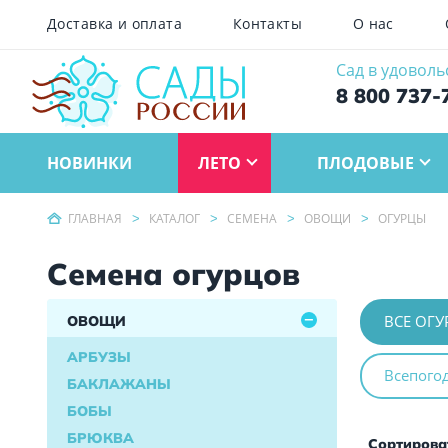
Доставка и оплата
Контакты
О нас
Сад в удоволь
8 800 737-
НОВИНКИ
ЛЕТО
ПЛОДОВЫЕ
ГЛАВНАЯ
КАТАЛОГ
СЕМЕНА
ОВОЩИ
ОГУРЦЫ
Семена огурцов
ВСЕ ОГ
ОВОЩИ
АРБУЗЫ
Всепого
БАКЛАЖАНЫ
БОБЫ
БРЮКВА
Сортироват