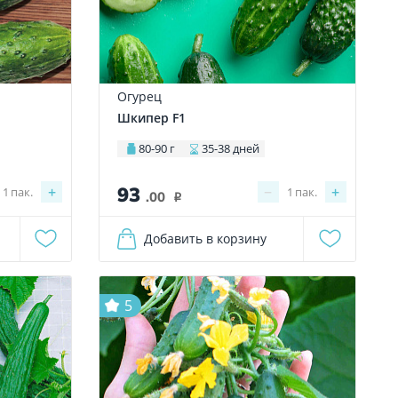
Огурец
Шкипер F1
80-90 г
35-38 дней
93
+
−
+
1
пак.
1
пак.
.00
i
Добавить в корзину
5