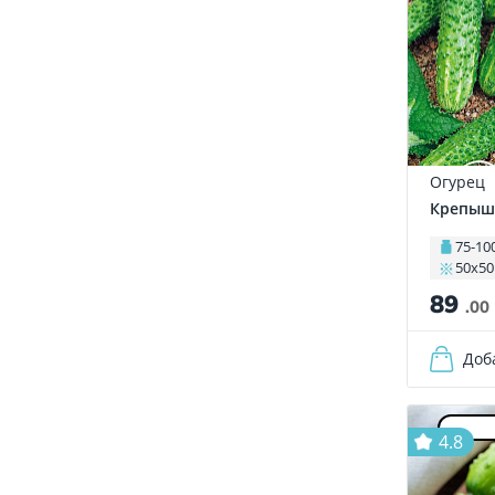
Огурец
Крепыш
75-10
50х50
89
.00
Доб
4.8