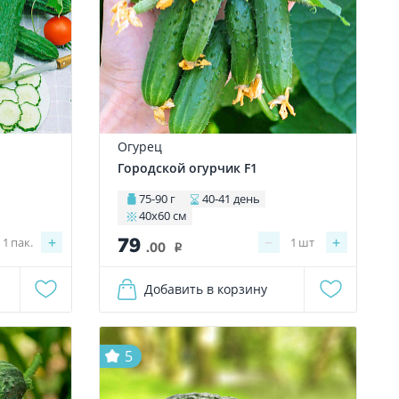
Огурец
Городской огурчик F1
75-90 г
40-41 день
40х60 см
79
+
−
+
1
пак.
1
шт
.00
i
Добавить в корзину
5