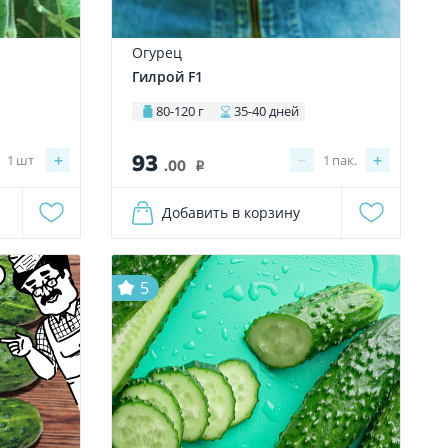
Огурец
Гилрой F1
80-120 г
35-40 дней
93
+
−
+
1
шт
1
пак.
.00
i
Добавить в корзину
5