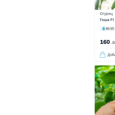
Огурец
Гоша F1
80-95 
160
.
Доб