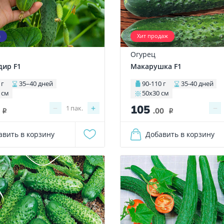
а
Хит продаж
Огурец
ир F1
Макарушка F1
 г
35–40 дней
90-110 г
35-40 дней
 см
50х30 см
105
−
+
−
1
пак.
.00
i
i
авить в корзину
Добавить в корзину