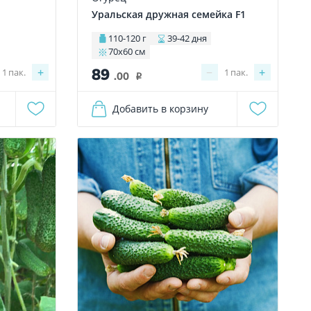
Уральская дружная семейка F1
110-120 г
39-42 дня
70х60 см
89
+
−
+
1
пак.
1
пак.
.00
i
Добавить в корзину