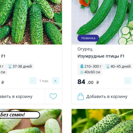
Новинка
Огурец
 F1
Изумрудные птицы F1
0 г
37-38 дней
210–300 г
40–45 дней
 см
40х60 см
84
−
+
−
1
пак.
.00
i
i
авить в корзину
Добавить в корзину
Без семян!