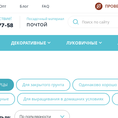
Опт
Блог
FAQ
ПРОВЕ
ствие!
Посадочный материал
ПОЧТОЙ
77-58
ДЕКОРАТИВНЫЕ
ЛУКОВИЧНЫЕ
УРЦЫ
Для закрытого грунта
Одинаково хорошо р
дные
Для выращивания в домашних условиях
По популярности
ь по: