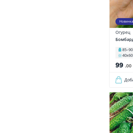
Новинк
Огурец
Бомбард
85–90
40х60
99
.00
Доб