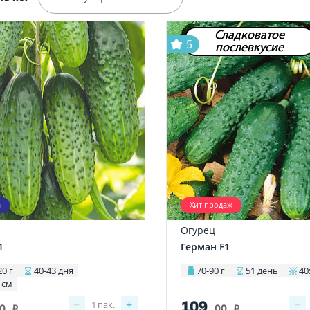
Сладковатое
5
послевкусие
а
Хит продаж
Огурец
1
Герман F1
20 г
40-43 дня
70-90 г
51 день
40
 см
109
−
+
−
1
пак.
00
.00
i
i