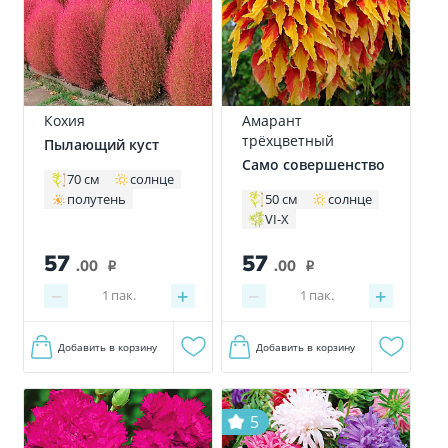
Кохия
Амарант
трёхцветный
Пылающий куст
Само совершенство
70 см
солнце
полутень
50 см
солнце
VI-X
57
57
.00
.00
i
i
−
+
−
+
1
пак.
1
пак.
Добавить в корзину
Добавить в корзину
5