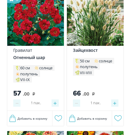
Гравилат
Зайцехвост
Огненный шар
50 см
солнце
полутень
60 см
солнце
VII-VIII
полутень
VII-IX
57
66
.00
.00
i
i
−
+
−
+
1
пак.
1
пак.
Добавить в корзину
Добавить в корзину