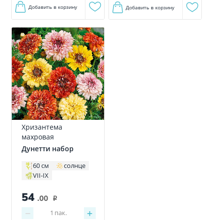
Добавить в корзину
Добавить в корзину
Хризантема
махровая
Дунетти набор
60 см
солнце
VII-IX
54
.00
i
−
+
1
пак.