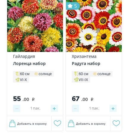
5
Гайлардия
Хризантема
Лоренца набор
Радуга набор
60 см
солнце
60 см
солнце
VI-X
VII-IX
55
67
.00
.00
i
i
−
+
−
+
1
пак.
1
пак.
Добавить в корзину
Добавить в корзину