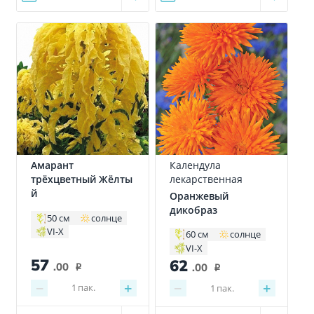
Амарант
Календула
трёхцветный Жёлты
лекарственная
й
Оранжевый
дикобраз
50 см
солнце
VI-X
60 см
солнце
VI-X
57
62
.00
.00
i
i
−
+
−
+
1
пак.
1
пак.