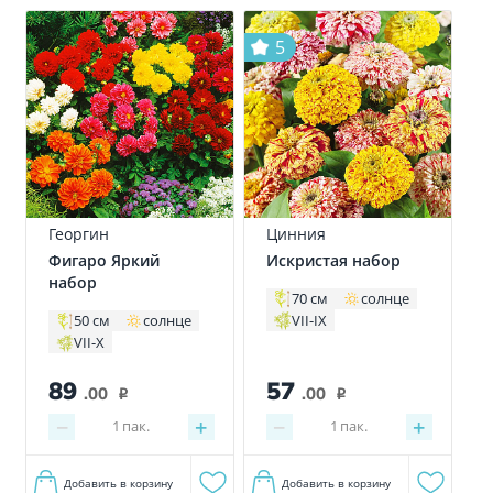
5
Георгин
Цинния
Фигаро Яркий
Искристая набор
набор
70 см
солнце
VII-IX
50 см
солнце
VII-X
89
57
.00
.00
i
i
−
+
−
+
1
пак.
1
пак.
Добавить в корзину
Добавить в корзину