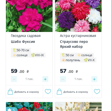
Гвоздика садовая
Астра кустарниковая
Шабо Фуксия
Страусово перо
Яркий набор
50-70 см
солнце
VIII-IX
50 см
солнце
полутень
VII-X
59
57
.00
.00
i
i
−
+
−
+
1
пак.
1
пак.
Добавить в корзину
Добавить в корзину
5