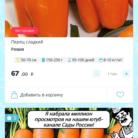
Хит продаж
Перец сладкий
Ревия
50-70 см
150-250 г
95-100 дней
8-10 кг/м²
67
−
+
1
пак.
.00
i
Добавить в корзину
Я набрала миллион
5
просмотров на нашем ютуб-
канале Сады России!