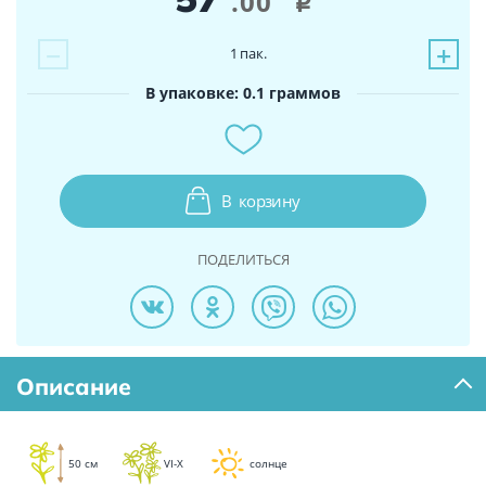
.00
i
−
+
1
пак.
В упаковке: 0.1 граммов
В
корзину
ПОДЕЛИТЬСЯ
Описание
50 см
VI-X
солнце