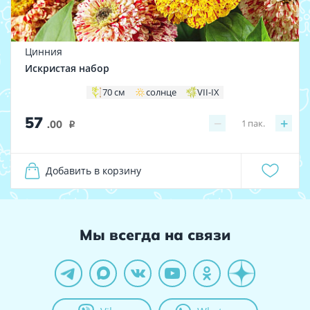
Цинния
Искристая набор
70 см
солнце
VII-IX
57
−
+
1
пак.
.00
i
Добавить в корзину
Мы всегда на связи