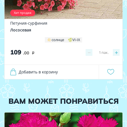
Хит продаж
Петуния-сурфиния
Лососевая
солнце
VI-IX
109
−
+
1
пак.
.00
i
Добавить в корзину
ВАМ МОЖЕТ ПОНРАВИТЬСЯ