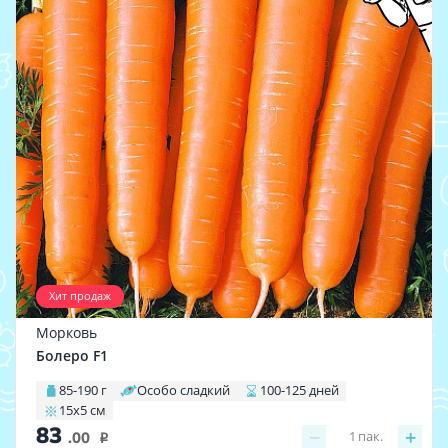
Хит продаж
Морковь
Болеро F1
85-190 г
Особо сладкий
100-125 дней
15х5 см
83
−
+
1
пак.
.00
i