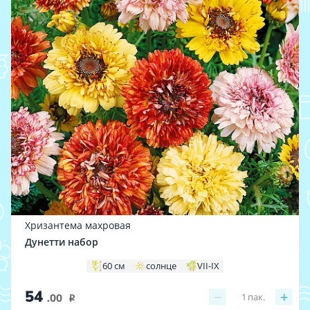
Хризантема махровая
Дунетти набор
60 см
солнце
VII-IX
54
−
+
1
пак.
.00
i