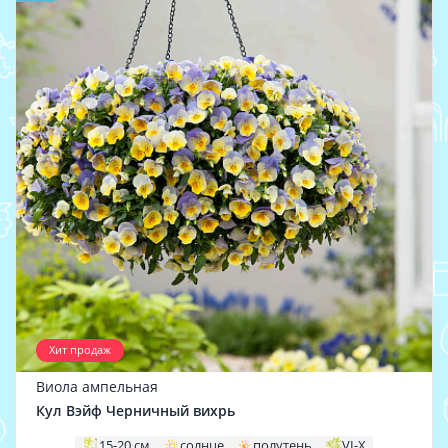
Хит продаж
Виола ампельная
Кул Вэйф Черничный вихрь
15-20 см
солнце
полутень
VI-X