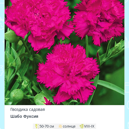
Гвоздика садовая
Шабо Фуксия
50-70 см
солнце
VIII-IX