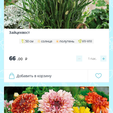
Зайцехвост
50 см
солнце
полутень
VII-VIII
66
−
+
1
пак.
.00
i
Добавить в корзину