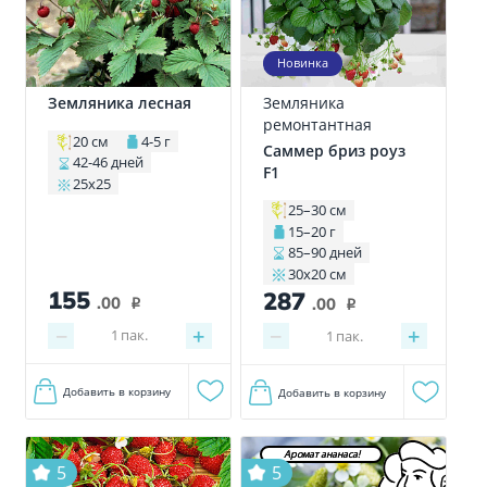
Новинка
Земляника лесная
Земляника
ремонтантная
20 см
4-5 г
Саммер бриз роуз
42-46 дней
F1
25х25
25–30 см
15–20 г
85–90 дней
30х20 см
155
287
.00
.00
i
i
−
+
−
+
1
пак.
1
пак.
Добавить в корзину
Добавить в корзину
Аромат ананаса!
5
5