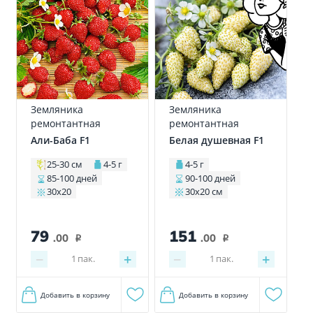
Земляника
Земляника
ремонтантная
ремонтантная
Али-Баба F1
Белая душевная F1
25-30 см
4-5 г
4-5 г
85-100 дней
90-100 дней
30х20
30х20 см
79
151
.00
.00
i
i
−
+
−
+
1
пак.
1
пак.
Добавить в корзину
Добавить в корзину