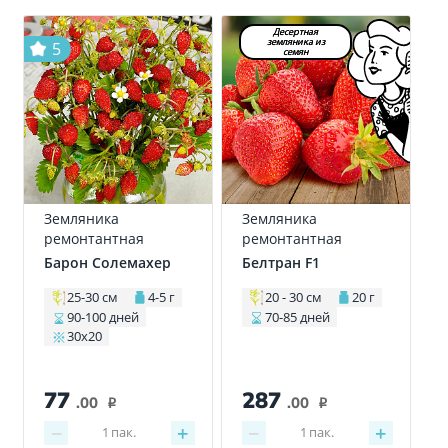
Десертная
земляника из
5
семян
Земляника
Земляника
ремонтантная
ремонтантная
Барон Солемахер
Белтран F1
25-30 см
4-5 г
20 - 30 см
20 г
90-100 дней
70-85 дней
30х20
77
287
.00
.00
i
i
−
+
−
+
1
пак.
1
пак.