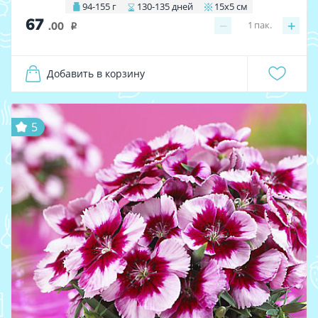
94-155 г
130-135 дней
15х5 см
67
−
+
1
пак.
.00
i
Добавить в корзину
5