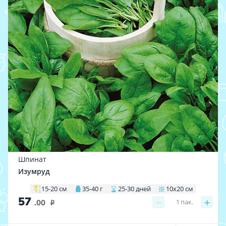
Шпинат
Изумруд
15-20 см
35-40 г
25-30 дней
10х20 см
57
−
+
1
пак.
.00
i