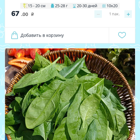
15 - 20 см
25-28 г
20-30 дней
10х20
67
−
+
1
пак.
.00
i
Добавить в корзину