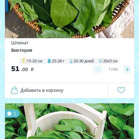
Шпинат
Виктория
15-20 см
25-28 г
20-30 дней
20х5 см
51
−
+
1
пак.
.00
i
Добавить в корзину
5