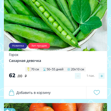
Новинка
Хит продаж
Горох
Сахарная девочка
70 см
50–55 дней
20х10 см
62
−
+
1
пак.
.00
i
Добавить в корзину