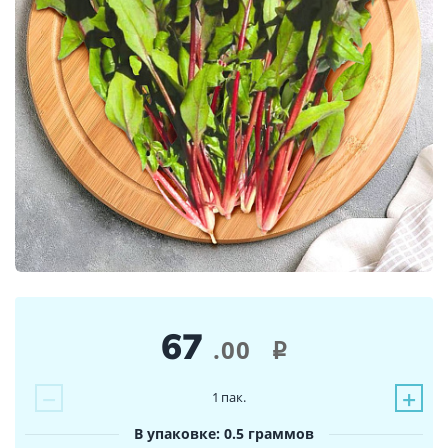
67
.00
i
−
+
1
пак.
В упаковке: 0.5 граммов