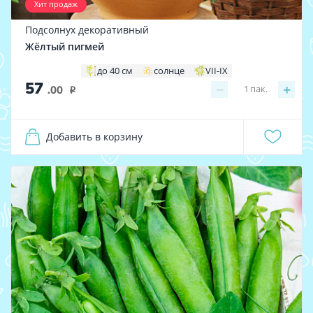
Хит продаж
Подсолнух декоративный
Жёлтый пигмей
до 40 см
солнце
VII-IX
57
−
+
1
пак.
.00
i
Добавить в корзину