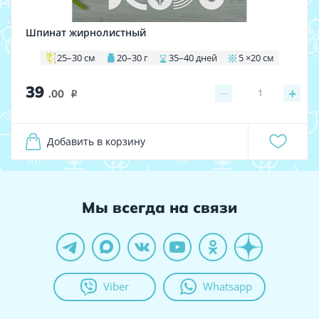
Шпинат жирнолистный
25–30 см
20–30 г
35–40 дней
5 ×20 см
39
−
+
1
.00
i
Добавить в корзину
Мы всегда на связи
Viber
Whatsapp