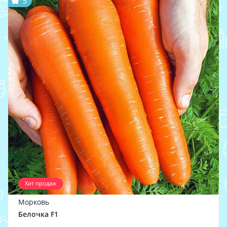
5
Хит продаж
Морковь
Белочка F1