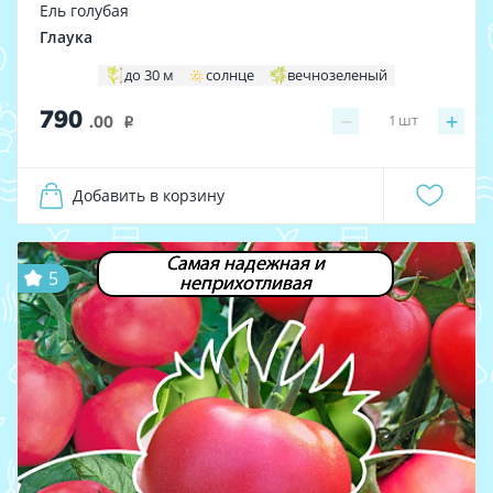
Ель голубая
Глаука
до 30 м
солнце
вечнозеленый
790
−
+
1
шт
.00
i
Добавить в корзину
Самая надежная и
5
неприхотливая