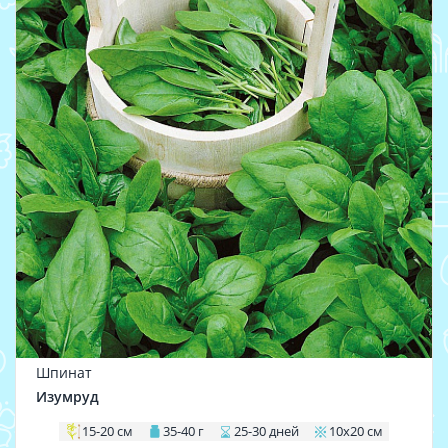
Шпинат
Изумруд
15-20 см
35-40 г
25-30 дней
10х20 см