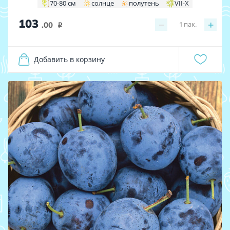
70-80 см
солнце
полутень
VII-X
103
−
+
1
пак.
.00
i
Добавить в корзину