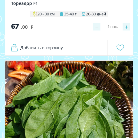
Тореадор F1
20 - 30 см
35-40 г
20-30 дней
67
−
+
1
пак.
.00
i
Добавить в корзину