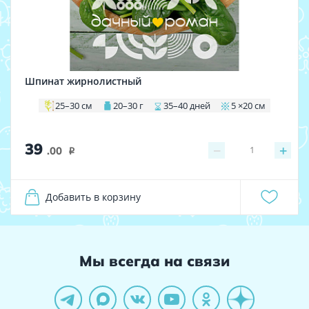
Шпинат жирнолистный
25–30 см
20–30 г
35–40 дней
5 ×20 см
39
−
+
1
.00
i
Добавить в корзину
Мы всегда на связи