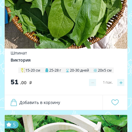
Шпинат
Виктория
15-20 см
25-28 г
20-30 дней
20х5 см
51
−
+
1
пак.
.00
i
Добавить в корзину
5