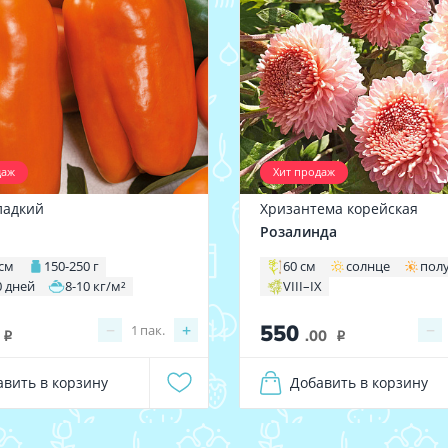
даж
Хит продаж
ладкий
Хризантема корейская
Розалинда
 см
150-250 г
60 см
солнце
пол
0 дней
8-10 кг/м²
VIII–IX
550
−
+
−
1
пак.
.00
i
i
авить в корзину
Добавить в корзину