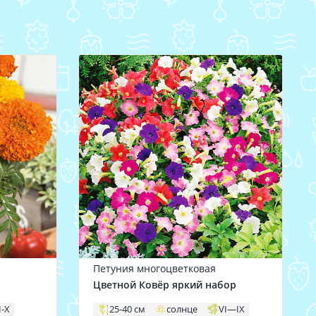
Петуния многоцветковая
Цветной Ковёр яркий набор
I-X
25-40 см
солнце
VI—IX