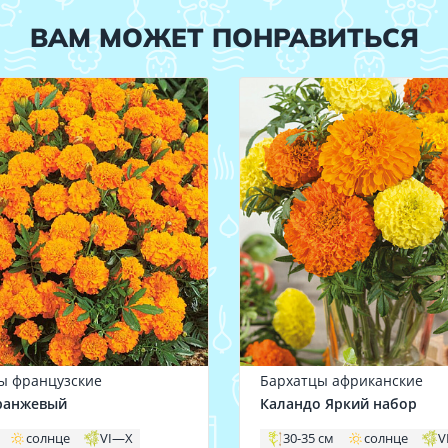
ВАМ МОЖЕТ ПОНРАВИТЬСЯ
ы французские
Бархатцы африканские
ранжевый
Каландо Яркий набор
солнце
VI—X
30-35 см
солнце
V