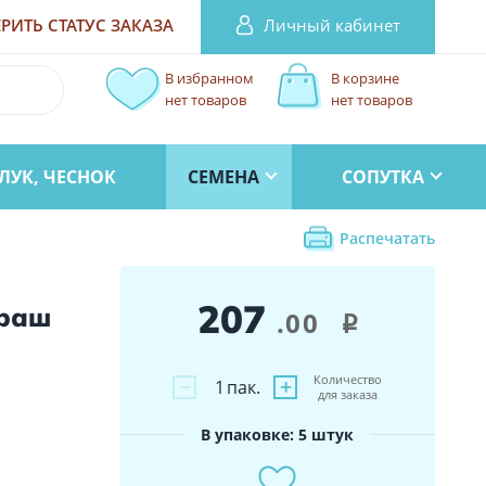
Личный кабинет
РИТЬ СТАТУС
ЗАКАЗА
В избранном
В корзине
нет товаров
нет товаров
ЛУК, ЧЕСНОК
СЕМЕНА
СОПУТКА
Распечатать
207
краш
.00
i
Количество
−
+
1
пак.
для заказа
В упаковке: 5 штук