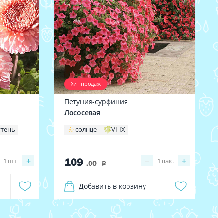
Хит продаж
Петуния-сурфиния
Лососевая
утень
солнце
VI-IX
109
+
−
+
1
шт
1
пак.
.00
i
Добавить в корзину