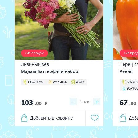
Хит продаж
Хит про
Львиный зев
Перец с
Мадам Баттерфляй набор
Ревия
60-70 см
солнце
VI-IX
50-70
95-10
103
67
−
+
1
пак.
.00
.00
i
Добавить в корзину
Доб