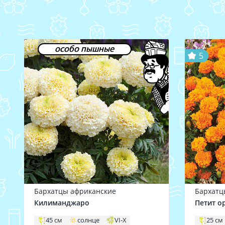
особо пышные
5
Бархатцы африканские
Бархатц
Килиманджаро
Петит о
45 см
солнце
VI-X
25 см