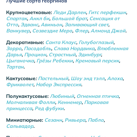
Лучшие сорта георгинов
Крупноцветковые:
Леди Дарлен
,
Гитс перфекшн
,
Спартак
,
Анкл би
,
Большой брат
,
Сенсация от
Отто
,
Эдванс
,
Авиньон
,
Заливающий свет
,
Ванкувер
,
Созвездие Меро
,
Флер
,
Алмонд Джой
.
Декоративные:
Санта Клаус
,
Голубоглазый
,
Зорро
,
Пасодобль
,
Слава Нордвика
,
Влюбленная
Дарья
,
Процион
,
Страстный
,
Эдинбург
,
Цыганочка
,
Грёзы Ребекки
,
Кремовый персик
,
Тартан
.
Кактусовые
:
Пастельный
,
Шоу энд тэлл
,
Алоха
,
Фрикволет
,
Набор Экспрессия
.
Полукактусовые:
Любимый
,
Огненная птичка
,
Молчаливая Фолли
,
Кеннемер
,
Парковая
принцесса
,
Ред фубуки
.
Миниатюрные:
Сезанн
,
Ривьера
,
Пабло
,
Сальвадор
.