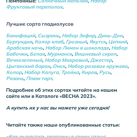
Помпонные:
Солнечный мальчик
,
Набор
Фруктовый переполох
.
Лучшие сорта гладиолусов
Банифаций
,
Сызрань
,
Набор Зефир
,
Динь-Дон
,
Бургундия
,
Колор клаб
,
Грозный
,
Якутск
,
Цепкий
,
Арабская ночь
,
Набор Лимон в шоколаде
,
Набор
Бабочки
,
Белая
,
Мурманск
,
Вишневый сироп
,
Вечнозеленый
,
Набор Махровый
,
Джестер
,
Цыганский барон
,
Омск
,
Набор розовое кружево
,
Колор
,
Набор Калуга, Тройка
,
Киров
,
Русь
,
Рязань
,
Плюм тарт
.
Подробнее об этих сортах читайте на нашем
сайте или в Каталоге «ВЕСНА 2023».
А купить их у нас вы можете уже сегодня!
Читайте также наши опубликованные статьи:
«Как вырастить георгины в своем саду»
;