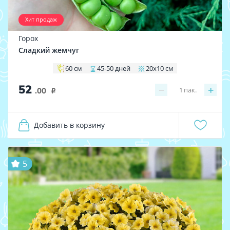
Хит продаж
Горох
Сладкий жемчуг
60 см
45-50 дней
20х10 см
52
−
+
1
пак.
.00
i
Добавить в корзину
5