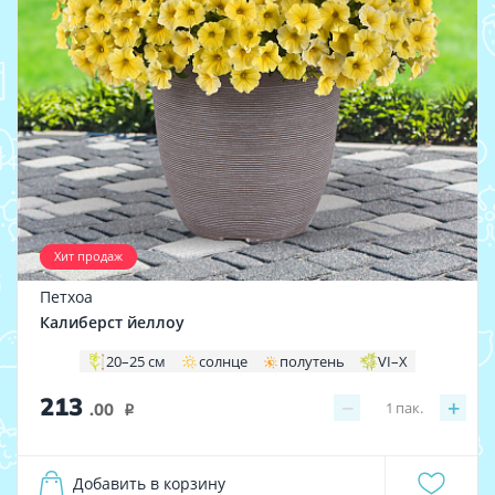
Хит продаж
Петхоа
Калиберст йеллоу
20–25 см
солнце
полутень
VI–X
213
−
+
1
пак.
.00
i
Добавить в корзину