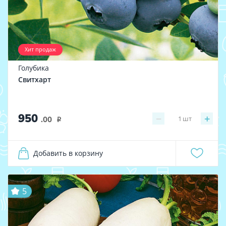
Хит продаж
Голубика
Свитхарт
950
−
+
1
шт
.00
i
Добавить в корзину
5