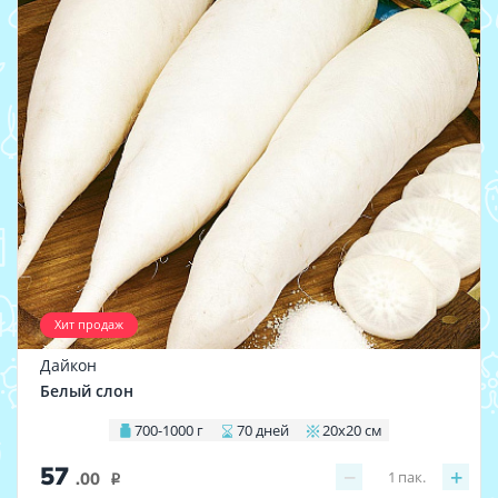
Хит продаж
Дайкон
Белый слон
700-1000 г
70 дней
20х20 см
57
−
+
1
пак.
.00
i