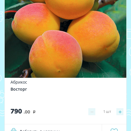
Абрикос
Восторг
790
−
+
1
шт
.00
i