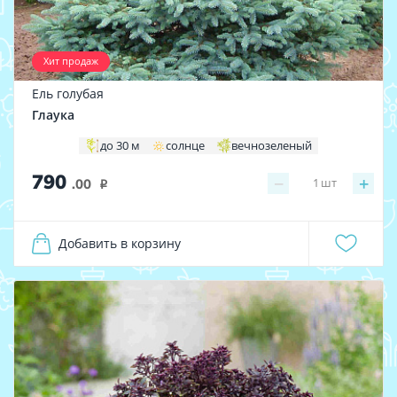
Хит продаж
Ель голубая
Глаука
до 30 м
солнце
вечнозеленый
790
−
+
1
шт
.00
i
Добавить в корзину