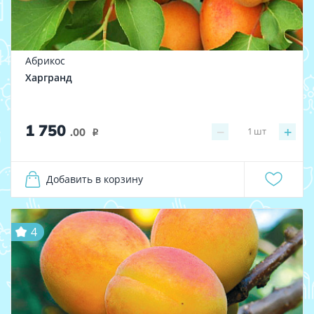
Абрикос
Харгранд
1 750
−
+
1
шт
.00
i
Добавить в корзину
4