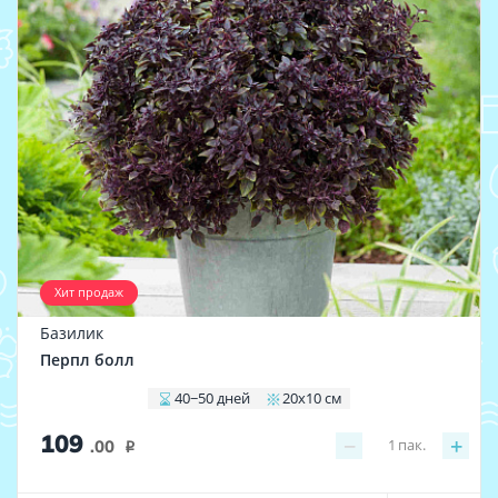
Хит продаж
Базилик
Перпл болл
40−50 дней
20х10 см
109
−
+
1
пак.
.00
i