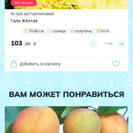
Хит продаж
Астра кустарниковая
Гала Жёлтая
70-80 см
солнце
полутень
VII-X
103
−
+
1
пак.
.00
i
Добавить в корзину
ВАМ МОЖЕТ ПОНРАВИТЬСЯ