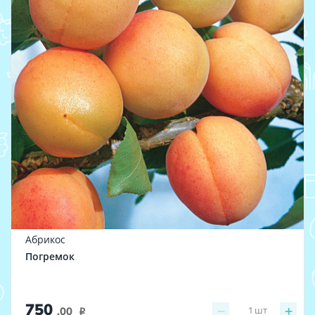
Абрикос
Погремок
750
−
+
1
шт
.00
i