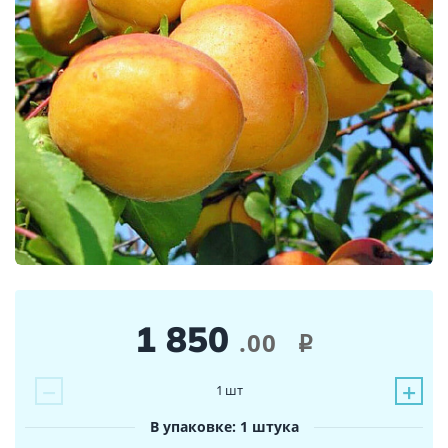
1 850
.00
i
−
+
1
шт
В упаковке: 1 штука