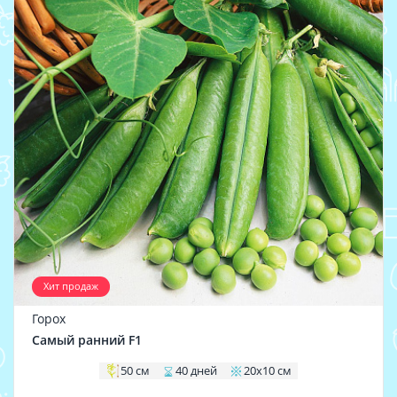
Хит продаж
Горох
Самый ранний F1
50 см
40 дней
20х10 см