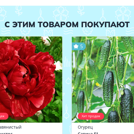
С ЭТИМ ТОВАРОМ ПОКУПАЮТ
5
даж
Хит продаж
авянистый
Огурец
окстос
Сатина F1