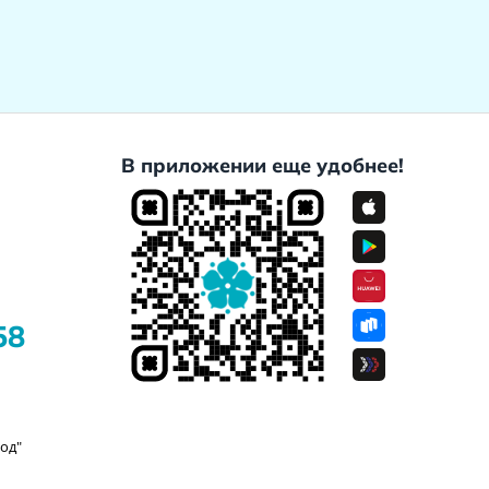
В приложении еще удобнее!
58
од"