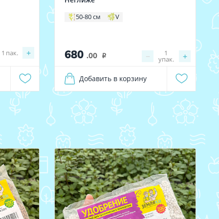
50-80 см
V
680
+
1
пак.
1
.00
−
+
i
упак.
Добавить в корзину