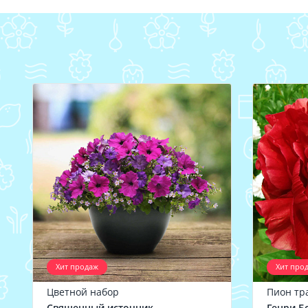
Хит продаж
Хит про
Цветной набор
Пион тр
Священный источник
Генри Б