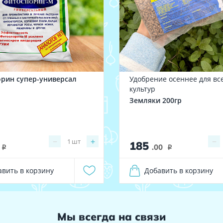
рин супер-универсал
Удобрение осеннее для вс
культур
Земляки 200гр
−
+
−
1
шт
185
.00
i
i
авить в корзину
Добавить в корзину
Мы всегда на связи