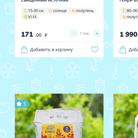
15-30 см
солнце
полутень
80–90
VI-IX
полу
171
1 99
−
+
1
пак.
.00
i
Добавить в корзину
Доб
5