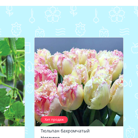
Хит продаж
Тюльпан бахромчатый
Неглиже