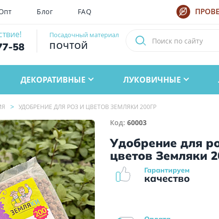
Опт
Блог
FAQ
ПРОВЕ
ствие!
Посадочный материал
ПОЧТОЙ
77-58
ДЕКОРАТИВНЫЕ
ЛУКОВИЧНЫЕ
ИЯ
УДОБРЕНИЕ ДЛЯ РОЗ И ЦВЕТОВ ЗЕМЛЯКИ 200ГР
Код:
60003
Удобрение для ро
цветов Земляки 2
Гарантируем
качество
Оплата