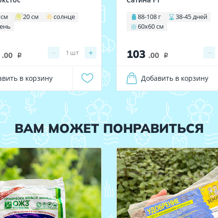
 см
20 см
солнце
88-108 г
38-45 дней
тень
60х60 см
0
103
−
+
−
1
шт
.00
.00
i
i
авить в корзину
Добавить в корзину
ВАМ МОЖЕТ ПОНРАВИТЬСЯ