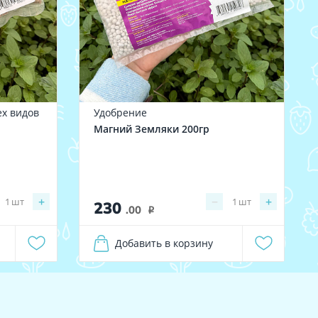
ех видов
Удобрение
Магний Земляки 200гр
+
−
+
1
шт
1
шт
230
.00
i
Добавить в корзину