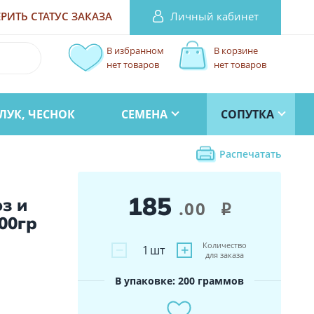
Личный кабинет
РИТЬ СТАТУС
ЗАКАЗА
В избранном
В корзине
нет товаров
нет товаров
ЛУК, ЧЕСНОК
СЕМЕНА
СОПУТКА
Распечатать
185
з и
.00
i
00гр
Количество
−
+
1
шт
для заказа
В упаковке: 200 граммов