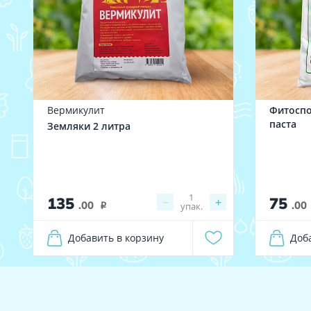
Вермикулит
Фитоспо
паста
Земляки 2 литра
1
135
75
−
+
.00
.00
упак.
i
Добавить в корзину
Доб