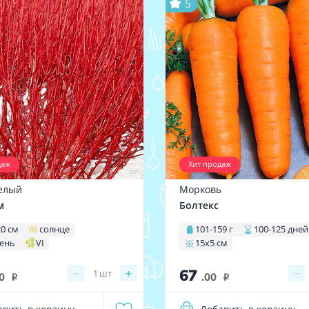
5
даж
Хит продаж
елый
Морковь
м
Болтекс
20 см
солнце
101-159 г
100-125 дней
тень
VI
15х5 см
67
−
+
−
1
шт
0
.00
i
i