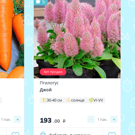
5
Хит продаж
Птилотус
Джой
30-40 см
солнце
VI-VII
193
+
−
+
1
пак.
1
пак.
.00
i