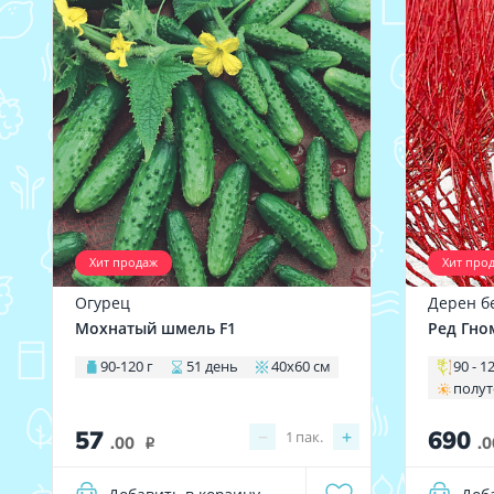
Хит продаж
Хит про
Огурец
Дерен б
Мохнатый шмель F1
Ред Гно
90-120 г
51 день
40х60 см
90 - 1
полу
57
690
−
+
1
пак.
.00
.0
i