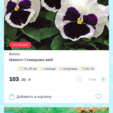
Хит продаж
Виола
Мамонт Гламарама вайт
15–25 см
солнце
полутень
VII–IX
103
−
+
1
пак.
.00
i
Добавить в корзину