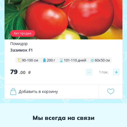
Хит продаж
Помидор
Зазимок F1
90-100 см
200 г
101-110 дней
60х50 см
79
−
+
1
пак.
.00
i
Добавить в корзину
Мы всегда на связи