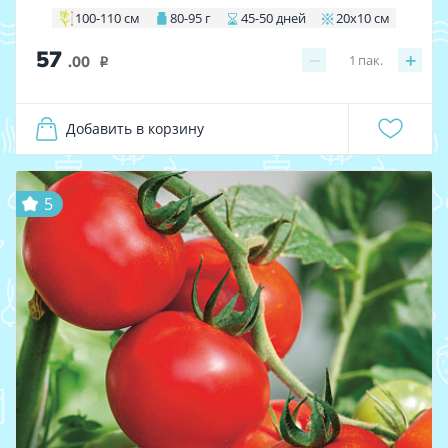
100-110 см
80-95 г
45-50 дней
20х10 см
57
−
+
1
пак.
.00
i
Добавить в корзину
5