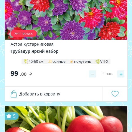
Хит продаж
Астра кустарниковая
Трубадур Яркий набор
45-60 см
солнце
полутень
VII-X
99
−
+
1
пак.
.00
i
Добавить в корзину
5