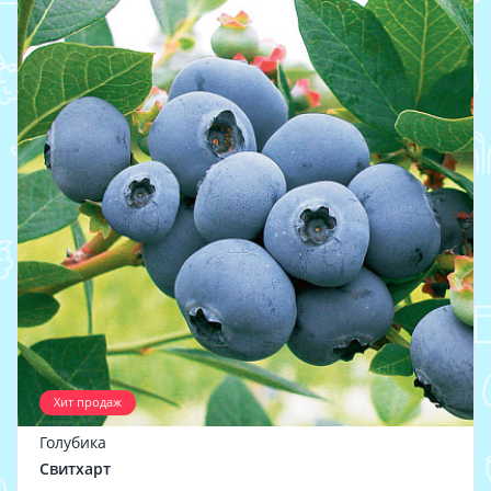
Хит продаж
Голубика
Свитхарт