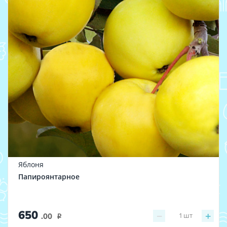
Яблоня
Папироянтарное
650
−
+
1
шт
.00
i