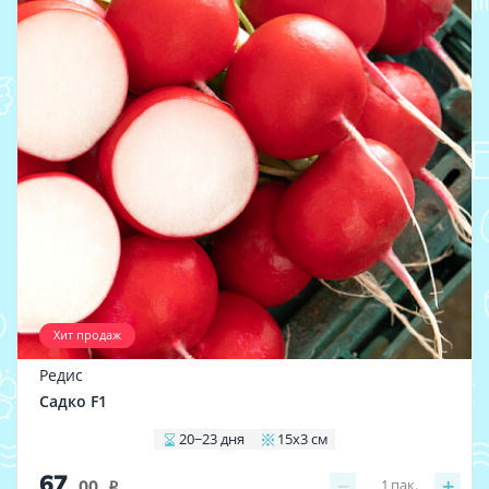
Хит продаж
Редис
Садко F1
20−23 дня
15x3 см
67
−
+
1
пак.
.00
i