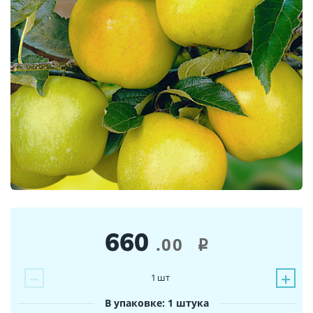
660
.00
i
−
+
1
шт
В упаковке: 1 штука