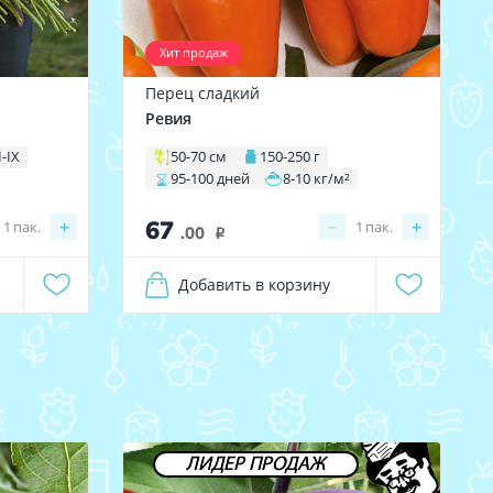
Хит продаж
Перец сладкий
Ревия
I-IX
50-70 см
150-250 г
95-100 дней
8-10 кг/м²
67
+
−
+
1
пак.
1
пак.
.00
i
Добавить в корзину
ЛИДЕР ПРОДАЖ