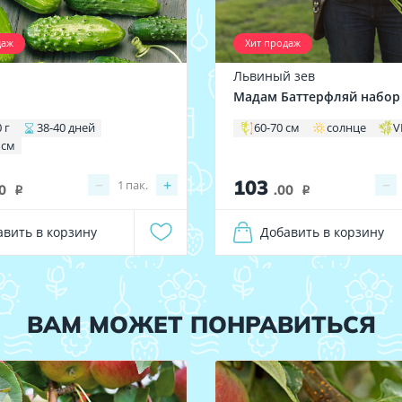
даж
Хит продаж
Львиный зев
1
Мадам Баттерфляй набор
 г
38-40 дней
60-70 см
солнце
V
 см
103
−
+
−
1
пак.
0
.00
i
i
авить в корзину
Добавить в корзину
ВАМ МОЖЕТ ПОНРАВИТЬСЯ