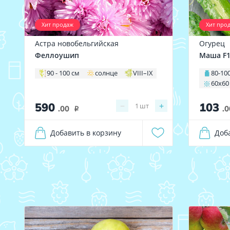
Хит продаж
Хит про
Астра новобельгийская
Огурец
Феллоушип
Маша F
90 - 100 см
солнце
VIII–IX
80-100
60х60
590
103
−
+
1
шт
.00
.0
i
Добавить в корзину
Доб