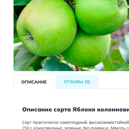
ОТЗЫВЫ
(0)
ОПИСАНИЕ
Описание сорта Яблоня колоннов
Сорт практически самоплодный, высокозимостойкий (
250 г, конусовидные, зеленые, без румянца. Мякоть 