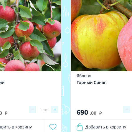
Яблоня
ий
Горный Синап
−
+
−
1
шт
690
0
.00
i
i
авить в корзину
Добавить в корзину