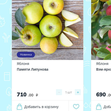
Новинка
Яблоня
Яблоня
Памяти Липунова
Вэм-ярк
−
+
1
шт
710
690
.00
.0
i
Добавить в корзину
Доб