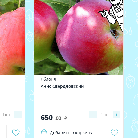
Яблоня
Анис Свердловский
+
−
+
1
шт
1
шт
650
.00
i
Добавить в корзину