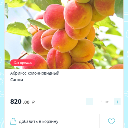
Хит продаж
Абрикос колонновидный
Санни
820
−
+
1
шт
.00
i
Добавить в корзину