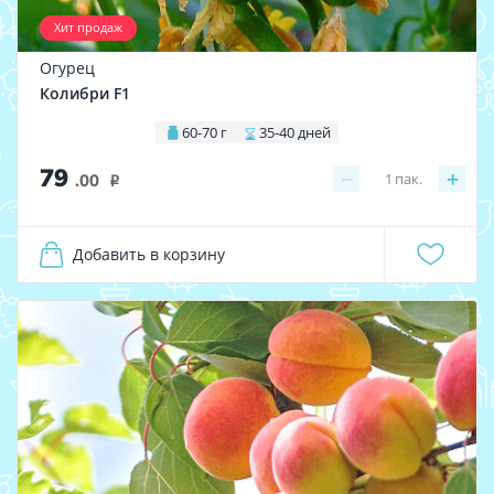
Хит продаж
Огурец
Колибри F1
60-70 г
35-40 дней
79
−
+
1
пак.
.00
i
Добавить в корзину