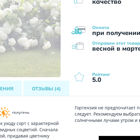
качество
Оплата
при получени
Отправим этот товар
весной в март
Рейтинг
5.0
ЕНИЯ
ОТЗЫВЫ
(4)
Гортензия не предпочитает п
полутень
следует. Рекомендуем выбрать
солнечными лучами утром и 
 уходу сорт с характерной
видных соцветий. Сначала
лой, придавая цветнику