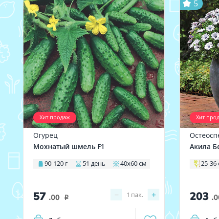
5
Хит продаж
Хит про
Огурец
Остеосп
Мохнатый шмель F1
Акила Б
90-120 г
51 день
40х60 см
25-36
57
203
−
+
1
пак.
.00
.0
i