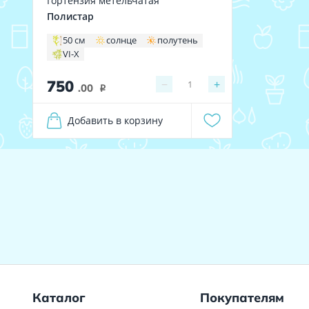
Гортензия метельчатая
Полистар
50 см
солнце
полутень
VI-X
750
−
+
1
.00
i
Добавить в корзину
Каталог
Покупателям