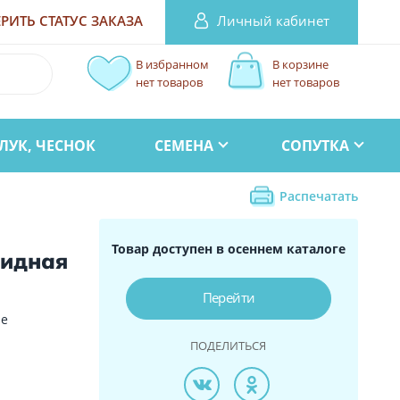
Личный кабинет
РИТЬ СТАТУС
ЗАКАЗА
В избранном
В корзине
нет товаров
нет товаров
ЛУК, ЧЕСНОК
СЕМЕНА
СОПУТКА
Распечатать
Товар доступен в осеннем каталоге
видная
Перейти
le
ПОДЕЛИТЬСЯ