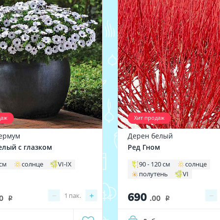
даж
Хит продаж
ермум
Дерен белый
елый с глазком
Ред Гном
 см
солнце
VI-IX
90 - 120 см
солнце
полутень
VI
690
−
+
−
1
пак.
0
.00
i
i