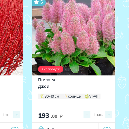
5
Хит продаж
Птилотус
Джой
30-40 см
солнце
VI-VII
193
+
−
+
1
шт
1
пак.
.00
i