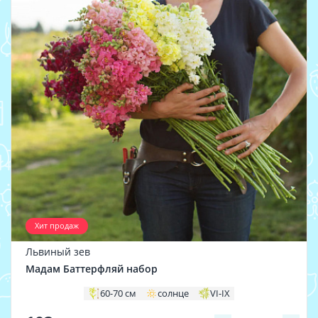
Хит продаж
Львиный зев
Мадам Баттерфляй набор
60-70 см
солнце
VI-IX