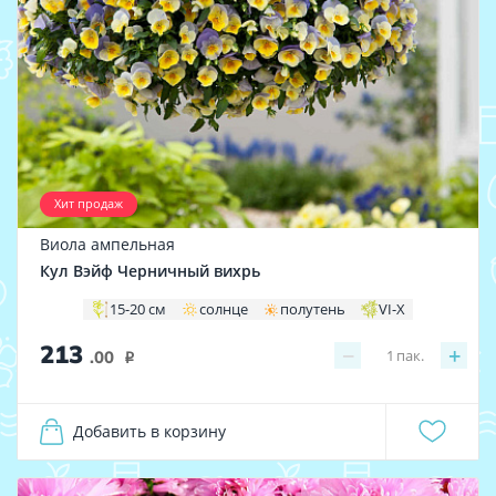
Хит продаж
Виола ампельная
Кул Вэйф Черничный вихрь
15-20 см
солнце
полутень
VI-X
213
−
+
1
пак.
.00
i
Добавить в корзину