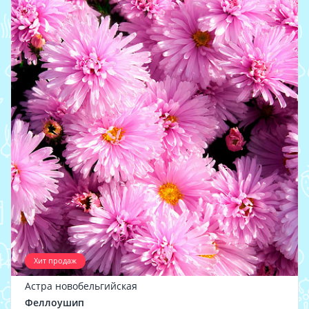
Хит продаж
Астра новобельгийская
Феллоушип