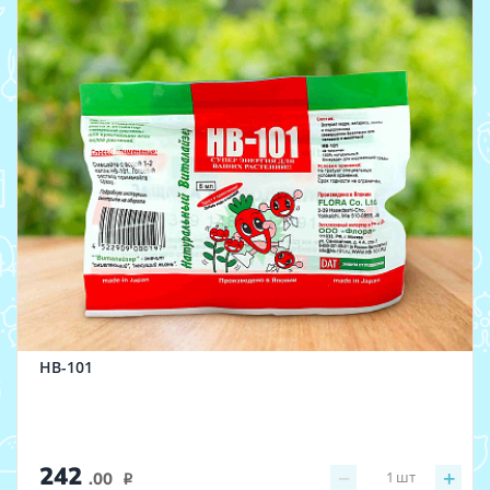
НВ-101
242
−
+
1
шт
.00
i