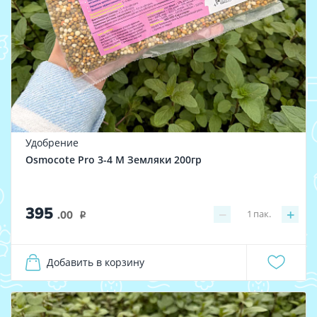
Удобрение
Osmocote Pro 3-4 M Земляки 200гр
395
−
+
1
пак.
.00
i
Добавить в корзину