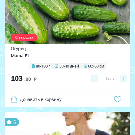
Хит продаж
Огурец
Маша F1
80-100 г
38-40 дней
60х60 см
103
−
+
1
пак.
.00
i
Добавить в корзину
5