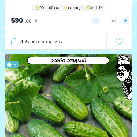
90 - 100 см
солнце
VIII–IX
590
−
+
1
шт
.00
i
Добавить в корзину
особо сладкий
5