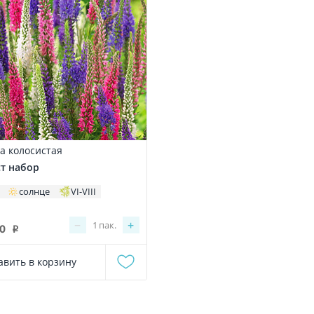
а колосистая
т набор
солнце
VI-VIII
−
+
1
пак.
00
i
авить в корзину