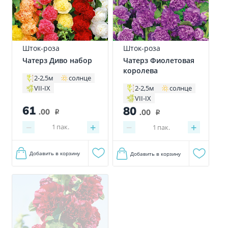
Шток-роза
Шток-роза
Чатерз Диво набор
Чатерз Фиолетовая
королева
2-2,5м
солнце
VII-IX
2-2,5м
солнце
VII-IX
61
80
.00
.00
i
i
−
+
−
+
1
пак.
1
пак.
Добавить в корзину
Добавить в корзину