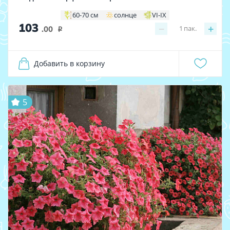
60-70 см
солнце
VI-IX
103
−
+
1
пак.
.00
i
Добавить в корзину
5