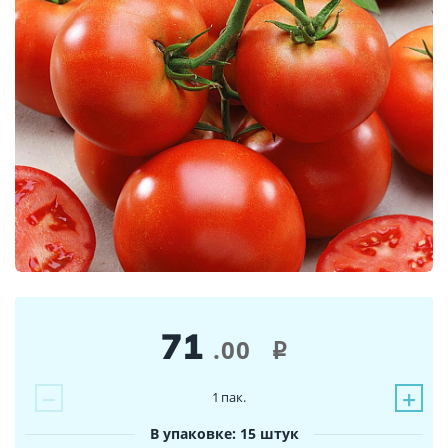
71
.00
i
−
+
1
пак.
В упаковке: 15 штук