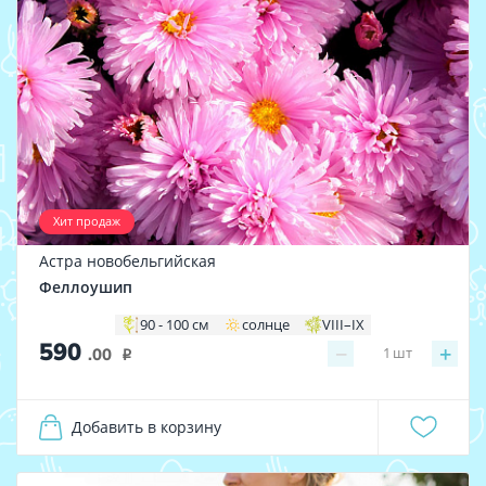
Хит продаж
Астра новобельгийская
Феллоушип
90 - 100 см
солнце
VIII–IX
590
−
+
1
шт
.00
i
Добавить в корзину