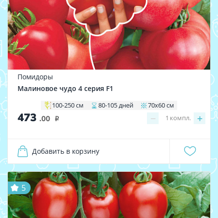
Помидоры
Малиновое чудо 4 серия F1
100-250 см
80-105 дней
70х60 см
473
−
+
1
компл.
.00
i
Добавить в корзину
5