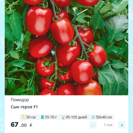
Помидор
Сын героя F1
50 см
55-70 г
95-105 дней
50х40 см
67
−
+
1
пак.
.00
i