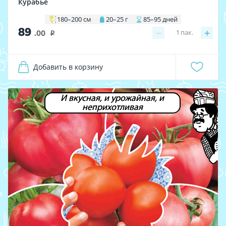
Курабье
180–200 см
20–25 г
85–95 дней
89
−
+
1
пак.
.00
i
Добавить в корзину
И вкусная, и урожайная, и
неприхотливая