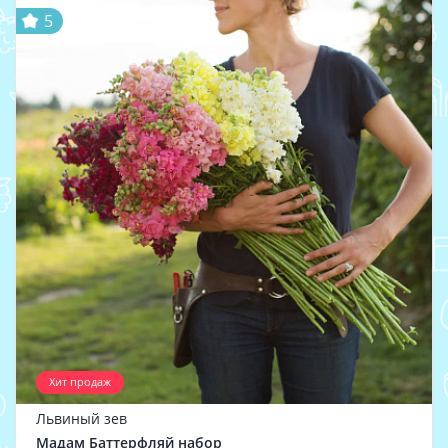
5
Хит продаж
Львиный зев
Мадам Баттерфляй набор