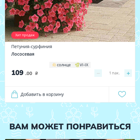
Хит продаж
Петуния-сурфиния
Лососевая
солнце
VI-IX
109
−
+
1
пак.
.00
i
Добавить в корзину
ВАМ МОЖЕТ ПОНРАВИТЬСЯ