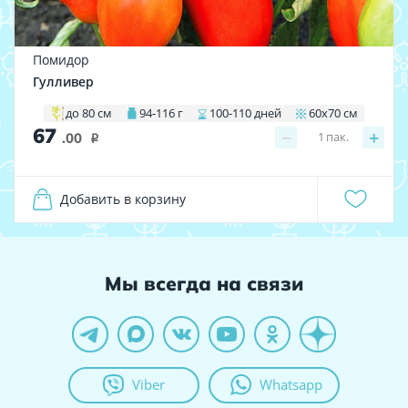
Помидор
Гулливер
до 80 см
94-116 г
100-110 дней
60х70 см
67
−
+
1
пак.
.00
i
Добавить в корзину
Мы всегда на связи
Viber
Whatsapp