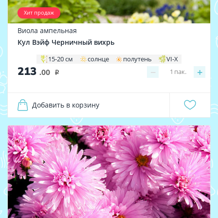
Хит продаж
Виола ампельная
Кул Вэйф Черничный вихрь
15-20 см
солнце
полутень
VI-X
213
−
+
1
пак.
.00
i
Добавить в корзину