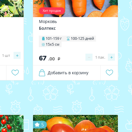
Хит продаж
Морковь
Болтекс
101-159 г
100-125 дней
15х5 см
+
1
шт
67
−
+
1
пак.
.00
i
Добавить в корзину
5