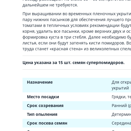
дальнейшем не требуются.
При выращивании во временных пленочных укрытиях
пару нижних пасынков для обеспечения лучшего пр
томатами в тепличных условиях рекомендации буду
корня, удалить все пасынки, кроме верхних двух и о
формировка куста в три стебля. Далее необходимо б
листья, если они будут затенять кисти помидоров. Во
труда станет «красная стена» из великолепных спе
Цена указана за 15 шт. семян суперпомидоров.
Назначение
Для откр
укрытий
Место посадки
Грядки, 
Срок созревания
Ранний (
Тип опыления
Детерми
Срок посева семян
Середина