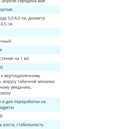
 апреля-середина мая
руглая
да 5,0-6,0 см, диаметр
-6,5 см
ичный
я
астения на 1 м2
м2
 к вертициллезному
, вирусу табачной мозаики,
ному увяданию,
риозу
 и для переработки на
одукты
ей
 роста, стабильность