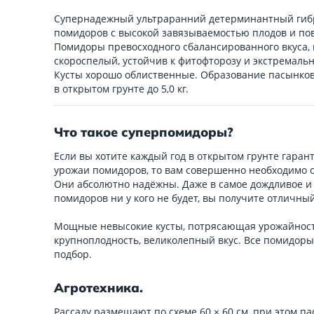
Супернадежный ультраранний детерминантный гибр
помидоров с высокой завязываемостью плодов и по
Помидоры превосходного сбалансированного вкуса, 
скороспелый, устойчив к фитофторозу и экстремаль
Кусты хорошо облиственные. Образование пасынков 
в открытом грунте до 5,0 кг.
Что такое суперпомидоры?
Если вы хотите каждый год в открытом грунте гара
урожаи помидоров, то вам совершенно необходимо 
Они абсолютно надёжны. Даже в самое дождливое и 
помидоров ни у кого не будет, вы получите отличны
Мощные невысокие кусты, потрясающая урожайнос
крупноплодность, великолепный вкус. Все помидоры
подбор.
Агротехника.
Рассаду размещают по схеме 60 × 60 см, при этом п