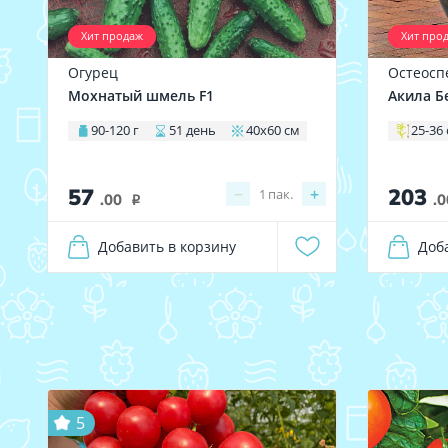
Хит продаж
Хит про
Огурец
Остеосп
Мохнатый шмель F1
Акила Б
90-120 г
51 день
40х60 см
25-36
57
203
−
+
1
пак.
.00
.0
i
Добавить в корзину
Доб
5