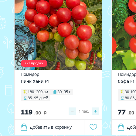
Хит продаж
Помидор
Помидо
Пинк Хани F1
Софа F1
180–200 см
30–35 г
90-10
85–95 дней
80-85
119
77
−
+
1
пак.
.00
.00
i
Добавить в корзину
Доб