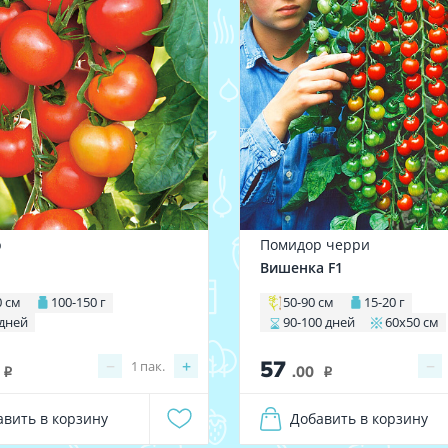
р
Помидор черри
Вишенка F1
0 см
100-150 г
50-90 см
15-20 г
 дней
90-100 дней
60х50 см
57
−
+
−
1
пак.
.00
i
i
авить в корзину
Добавить в корзину