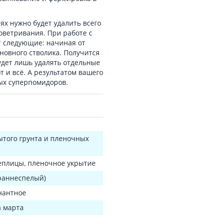
 нужно будет удалить всего
оветривания. При работе с
т следующие: начиная от
сновного стволика. Получится
удет лишь удалять отдельные
т и всё. А результатом вашего
лых суперпомидоров.
ытого грунта и пленочных
теплицы, пленочное укрытие
раннеспелый)
нантное
 марта