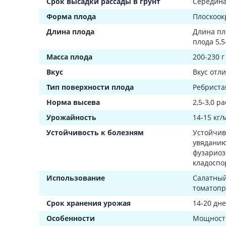
Срок высадки рассады в грунт
Середина
Форма плода
Плоскоок
Длина плода
Длина пло
плода 5,5
Масса плода
200-230 г
Вкус
Вкус отл
Тип поверхности плода
Ребриста
Норма высева
2,5-3,0 р
Урожайность
14-15 кг/
Устойчивость к болезням
Устойчив
увяданию
фузариоз
кладоспо
Использование
Салатный
томатопр
Срок хранения урожая
14-20 дн
Особенности
Мощность