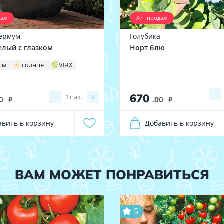
даж
Хит продаж
ермум
Голубика
елый с глазком
Норт блю
 см
солнце
VI-IX
−
670
−
+
1
пак.
0
.00
i
i
авить в корзину
Добавить в корзину
ВАМ МОЖЕТ ПОНРАВИТЬСЯ
5