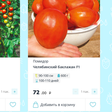
Помидор
Челябинский баклажан F1
90-100 см
600 г
100-110 дней
72
+
−
+
1
пак.
1
пак.
.00
i
Добавить в корзину