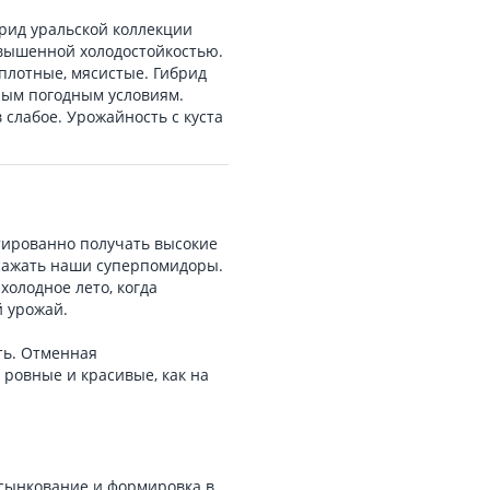
ид уральской коллекции
вышенной холодостойкостью.
плотные, мясистые. Гибрид
ным погодным условиям.
слабое. Урожайность с куста
нтированно получать высокие
сажать наши суперпомидоры.
холодное лето, когда
й урожай.
ть. Отменная
 ровные и красивые, как на
асынкование и формировка в