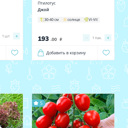
Птилотус
Джой
30-40 см
солнце
VI-VII
+
1
шт
193
−
+
1
пак.
.00
i
Добавить в корзину
5