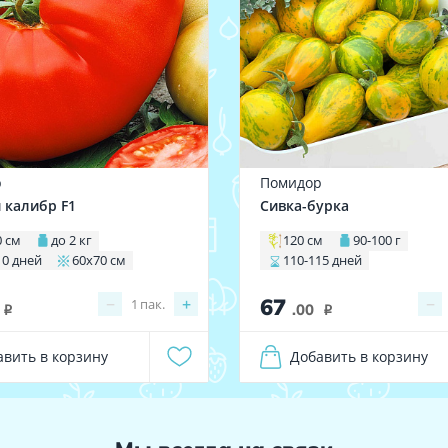
р
Помидор
 калибр F1
Сивка-бурка
0 см
до 2 кг
120 см
90-100 г
10 дней
60х70 см
110-115 дней
67
−
+
−
1
пак.
.00
i
i
авить в корзину
Добавить в корзину