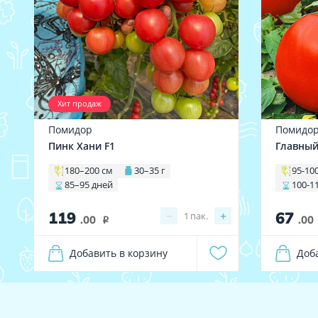
Хит продаж
Помидор
Помидо
Пинк Хани F1
Главный
180–200 см
30–35 г
95-10
85–95 дней
100-1
119
67
−
+
1
пак.
.00
.00
i
Добавить в корзину
Доб