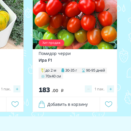
Хит продаж
Помидор черри
Ира F1
до 2 м
30-35 г
90-95 дней
70х40 см
183
+
−
+
1
пак.
1
пак.
.00
i
Добавить в корзину