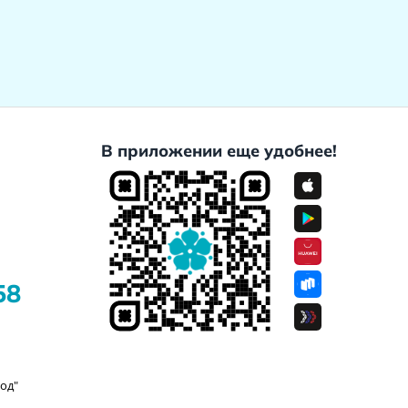
В приложении еще удобнее!
58
од"