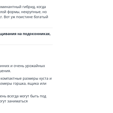
ерминантный гибрид, когда
лой формы, некрупные, но
кг. Вот уж поистине богатый
ащивания на подоконниках,
анних и очень урожайных
шения.
 компактные размеры куста и
азмеры горшка, ящика или
ень всегда могут быть под
огут заниматься