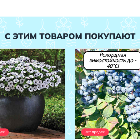
С ЭТИМ ТОВАРОМ ПОКУПАЮТ
Рекордная
зимостойкость до -
40˚С!
даж
Хит продаж