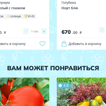
ермум
Голубика
елый с глазком
Норт блю
 см
солнце
VI-IX
−
670
−
+
1
пак.
0
.00
i
i
авить в корзину
Добавить в корзину
ВАМ МОЖЕТ ПОНРАВИТЬСЯ
4.8