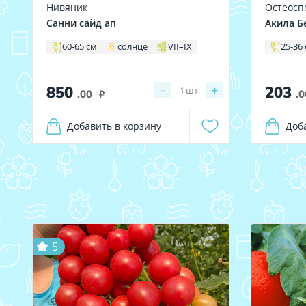
Нивяник
Остеосп
Санни сайд ап
Акила Б
60-65 см
солнце
VII–IX
25-36
850
203
−
+
1
шт
.00
.0
i
Добавить в корзину
Доб
5