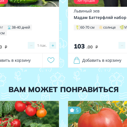
даж
Хит продаж
Львиный зев
1
Мадам Баттерфляй набор
 г
38-40 дней
60-70 см
солнце
V
 см
103
−
+
−
1
пак.
0
.00
i
i
авить в корзину
Добавить в корзину
ВАМ МОЖЕТ ПОНРАВИТЬСЯ
5