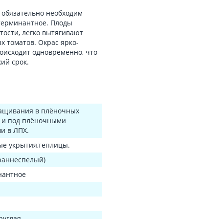
 обязательно необходим
етерминантное. Плоды
тости, легко вытягивают
х томатов. Окрас ярко-
роисходит одновременно, что
ий срок.
ащивания в плёночных
 и под плёночными
и в ЛПХ.
е укрытия,теплицы.
раннеспелый)
нантное
руглая