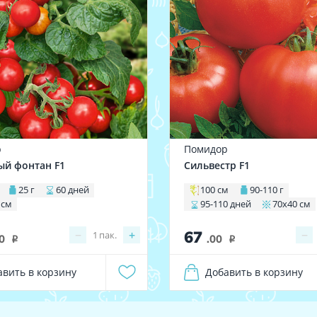
р
Помидор
й фонтан F1
Сильвестр F1
25 г
60 дней
100 см
90-110 г
 см
95-110 дней
70х40 см
67
−
+
−
1
пак.
0
.00
i
i
авить в корзину
Добавить в корзину