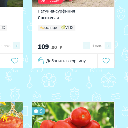
Хит продаж
Петуния-сурфиния
Лососевая
I-IX
солнце
VI-IX
109
+
−
+
1
пак.
1
пак.
.00
i
Добавить в корзину
5