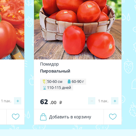
Помидор
Пировальный
50-60 см
60-90 г
110-115 дней
62
+
−
+
1
пак.
1
пак.
.00
i
Добавить в корзину