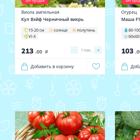
Хит продаж
Хит про
Виола ампельная
Огурец
Кул Вэйф Черничный вихрь
Маша F
15-20 см
солнце
полутень
80-100
VI-X
60х60
213
103
−
+
1
пак.
.00
.0
i
Добавить в корзину
Доб