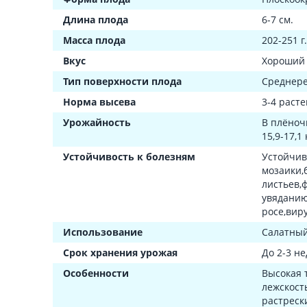
Длина плода
6-7 см.
Масса плода
202-251 г
Вкус
Хороший
Тип поверхности плода
Среднер
Норма высева
3-4 расте
Урожайность
В плёноч
15,9-17,1 
Устойчивость к болезням
Устойчив
мозаики,
листьев,
увяданию
росе,вир
Использование
Салатны
Срок хранения урожая
До 2-3 не
Особенности
Высокая 
лежскост
растреск