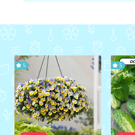
ос
5
5