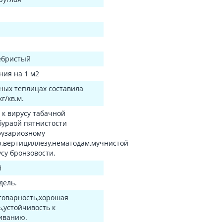
.
ебристый
ния на 1 м2
ных теплицах составила
кг/кв.м.
 к вирусу табачной
бураой пятнистости
фузариозному
,вертициллезу,нематодам,мучнистой
усу бронзовости.
й
дель.
товарность,хорошая
ь,устойчивость к
иванию.