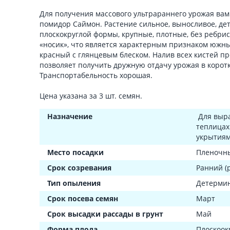
Для получения массового ультрараннего урожая вам
помидор Саймон. Растение сильное, выносливое, д
плоскокруглой формы, крупные, плотные, без ребрис
«носик», что является характерным признаком южны
красный с глянцевым блеском. Налив всех кистей п
позволяет получить дружную отдачу урожая в коротк
Транспортабельность хорошая.
Цена указана за 3 шт. семян.
Назначение
Для выр
теплицах
укрытиям
Место посадки
Пленочны
Срок созревания
Ранний (
Тип опыления
Детерми
Срок посева семян
Март
Срок высадки рассады в грунт
Май
Форма плода
Плоскоок