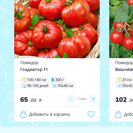
Помидор
Помидо
Гладиатор F1
Вишнёвы
100-180 см
300 г
25 см
90-100 дней
70х40 см
50х40
65
102
−
+
1
пак.
.00
.0
i
Добавить в корзину
Доб