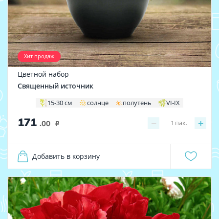
Хит продаж
Цветной набор
Священный источник
15-30 см
солнце
полутень
VI-IX
171
−
+
1
пак.
.00
i
Добавить в корзину