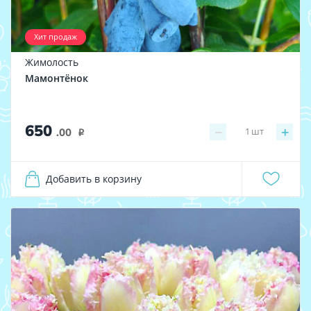
Хит продаж
Жимолость
Мамонтёнок
650
−
+
1
шт
.00
i
Добавить в корзину