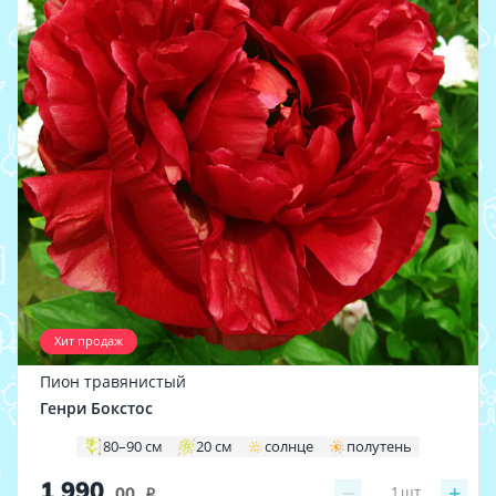
Хит продаж
Пион травянистый
Генри Бокстос
80–90 см
20 см
солнце
полутень
1 990
−
+
1
шт
.00
i