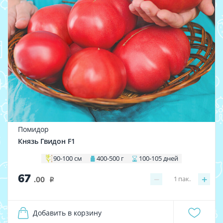
Помидор
Князь Гвидон F1
90-100 см
400-500 г
100-105 дней
67
−
+
1
пак.
.00
i
Добавить в корзину