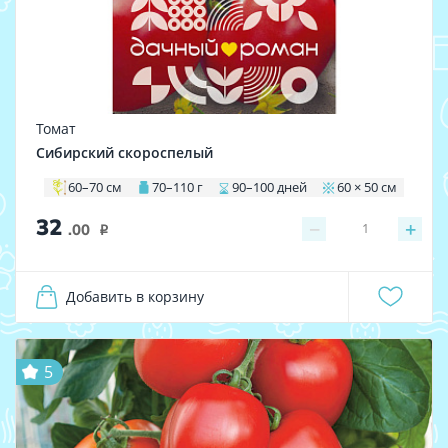
Томат
Сибирский скороспелый
60–70 см
70–110 г
90–100 дней
60 × 50 см
32
−
+
1
.00
i
Добавить в корзину
5