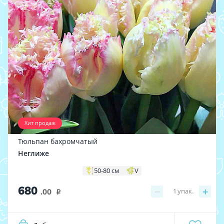
Хит продаж
Тюльпан бахромчатый
Неглиже
50-80 см
V
680
−
+
1
упак.
.00
i