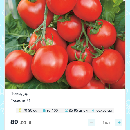
Помидор
Гюзель F1
70-80 см
80-100 г
85-95 дней
60х50 см
89
−
+
1
шт
.00
i