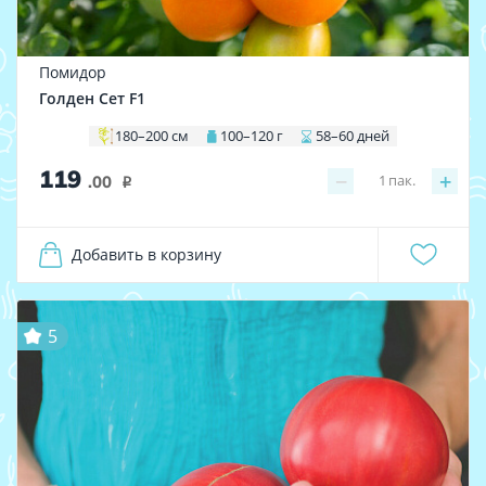
Помидор
Голден Сет F1
180–200 см
100–120 г
58–60 дней
119
−
+
1
пак.
.00
i
Добавить в корзину
5