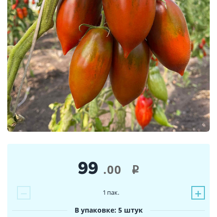
99
.00
i
−
+
1
пак.
В упаковке: 5 штук