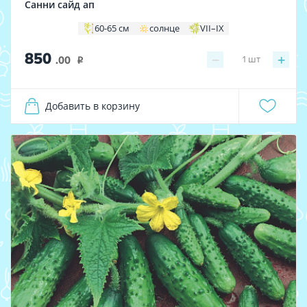
Санни сайд ап
60-65 см
солнце
VII–IX
850
−
+
1
шт
.00
i
Добавить в корзину