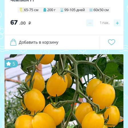
65-75 см
200 г
99-105 дней
60х50 см
67
−
+
1
пак.
.00
i
Добавить в корзину
5