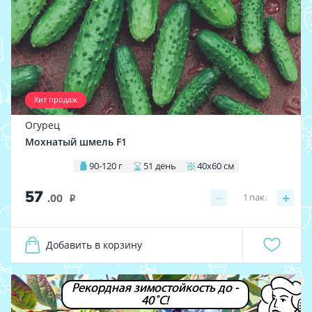
Хит продаж
Огурец
Мохнатый шмель F1
90-120 г
51 день
40х60 см
57
−
+
1
пак.
.00
i
Добавить в корзину
Рекордная зимостойкость до -
40˚С!