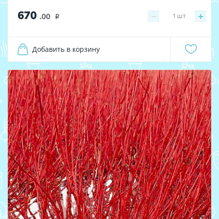
670
−
+
1
шт
.00
i
Добавить в корзину