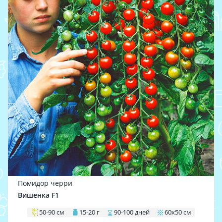
Помидор черри
Вишенка F1
50-90 см
15-20 г
90-100 дней
60х50 см