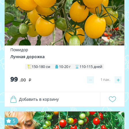
Помидор
Лунная дорожка
150-180 cм
10-20 г
110-115 дней
99
−
+
1
пак.
.00
i
Добавить в корзину
5