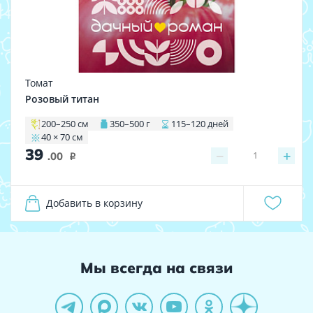
Томат
Розовый титан
200–250 см
350–500 г
115–120 дней
40 × 70 см
39
−
+
1
.00
i
Добавить в корзину
Мы всегда на связи