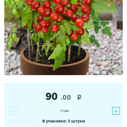
90
.00
i
−
+
1
пак.
В упаковке: 3 штуки