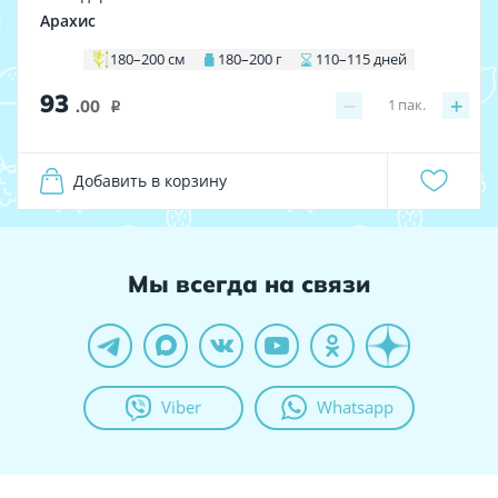
Арахис
180–200 см
180–200 г
110–115 дней
93
−
+
1
пак.
.00
i
Добавить в корзину
Мы всегда на связи
Viber
Whatsapp