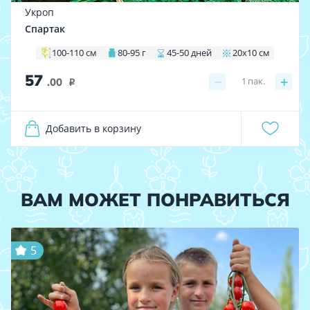
Укроп
Спартак
100-110 см
80-95 г
45-50 дней
20х10 см
57
−
+
1
пак.
.00
i
Добавить в корзину
ВАМ МОЖЕТ ПОНРАВИТЬСЯ
5