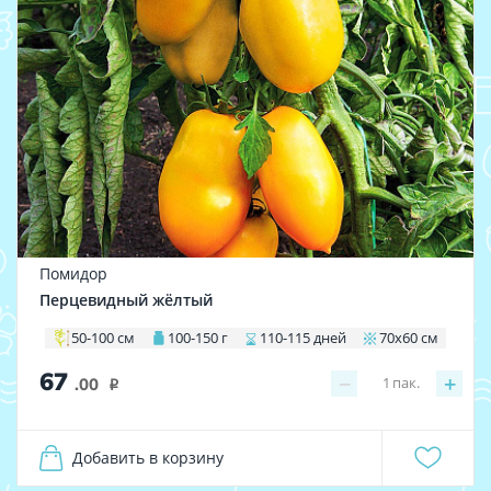
Помидор
Перцевидный жёлтый
50-100 см
100-150 г
110-115 дней
70х60 см
67
−
+
1
пак.
.00
i
Добавить в корзину