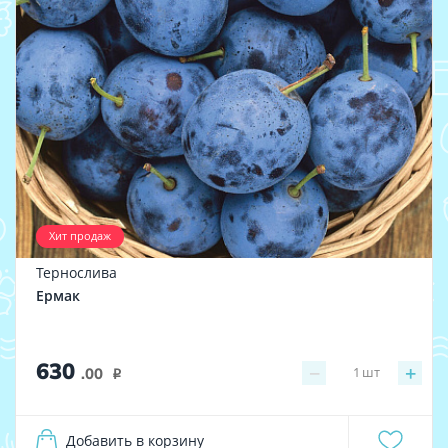
Хит продаж
Тернослива
Ермак
630
−
+
1
шт
.00
i
Добавить в корзину