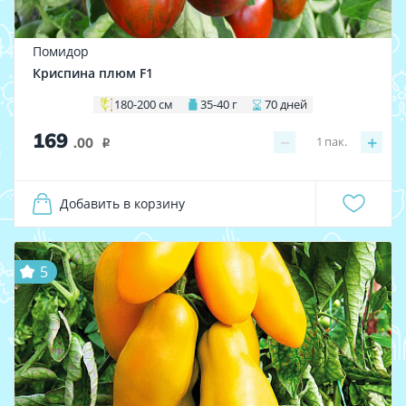
Помидор
Криспина плюм F1
180-200 см
35-40 г
70 дней
169
−
+
1
пак.
.00
i
Добавить в корзину
5