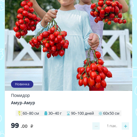
Новинка
Помидор
Амур-Амур
60–80 см
30–40 г
90–100 дней
60х50 см
99
−
+
1
пак.
.00
i