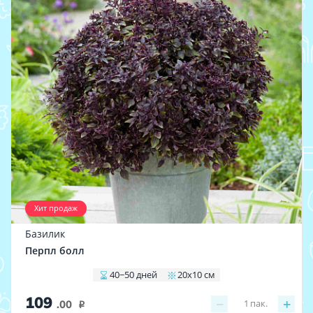
Хит продаж
Базилик
Перпл болл
40−50 дней
20х10 см
109
−
+
1
пак.
.00
i