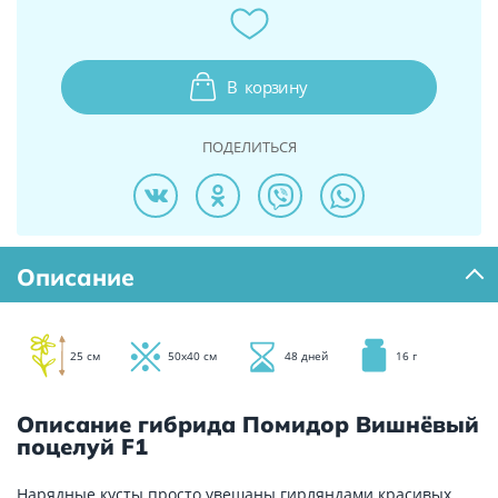
В
корзину
ПОДЕЛИТЬСЯ
Описание
25 см
50х40 см
48 дней
16 г
Описание гибрида Помидор Вишнёвый
поцелуй F1
Нарядные кусты просто увешаны гирляндами красивых