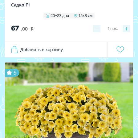
Садко F1
20−23 дня
15x3 см
67
−
+
1
пак.
.00
i
Добавить в корзину
5