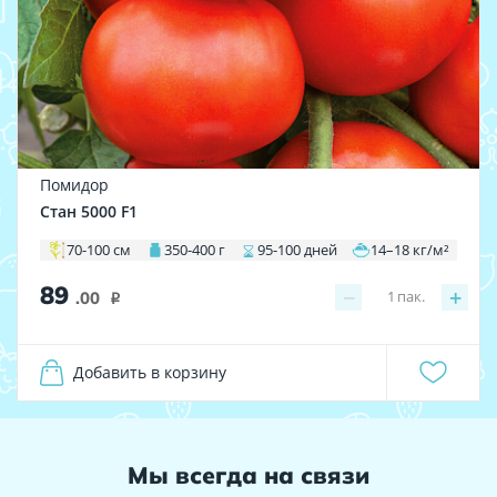
Помидор
Стан 5000 F1
70-100 см
350-400 г
95-100 дней
14–18 кг/м²
89
−
+
1
пак.
.00
i
Добавить в корзину
Мы всегда на связи