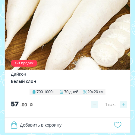
Хит продаж
Дайкон
Белый слон
700-1000 г
70 дней
20х20 см
57
−
+
1
пак.
.00
i
Добавить в корзину