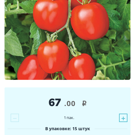
67
.00
i
−
+
1
пак.
В упаковке: 15 штук