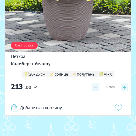
Хит продаж
Петхоа
Калиберст йеллоу
20–25 см
солнце
полутень
VI–X
213
−
+
1
пак.
.00
i
Добавить в корзину