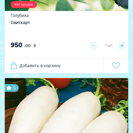
Хит продаж
Голубика
Свитхарт
950
−
+
1
шт
.00
i
Добавить в корзину
5