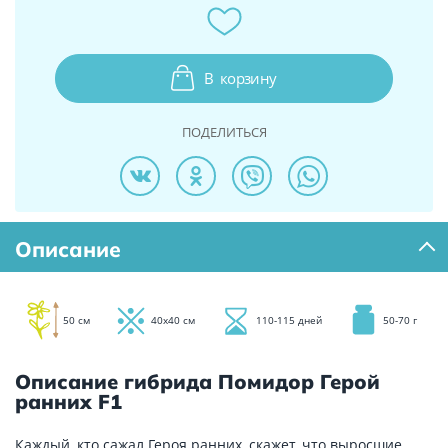
В
корзину
ПОДЕЛИТЬСЯ
Описание
50 см
40х40 см
110-115 дней
50-70 г
Описание гибрида Помидор Герой
ранних F1
Каждый, кто сажал Героя ранних, скажет, что выросшие