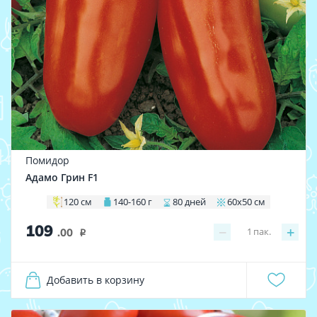
Помидор
Адамо Грин F1
120 см
140-160 г
80 дней
60х50 см
109
−
+
1
пак.
.00
i
Добавить в корзину