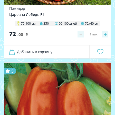
Помидор
Царевна Лебедь F1
75-100 см
350 г
90-100 дней
70х40 см
72
−
+
1
пак.
.00
i
Добавить в корзину
5