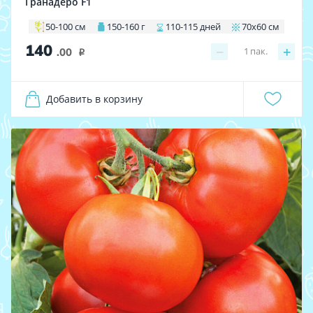
Гранадеро F1
50-100 см
150-160 г
110-115 дней
70х60 см
140
−
+
1
пак.
.00
i
Добавить в корзину