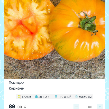
Помидор
Корифей
170 см
до 1,2 кг
110 дней
60х50 см
89
−
+
1
шт
.00
i