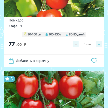
Помидор
Софа F1
90-100 см
100-150 г
80-85 дней
77
−
+
1
пак.
.00
i
Добавить в корзину
5