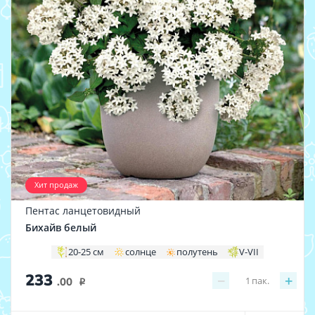
Хит продаж
Пентас ланцетовидный
Бихайв белый
20-25 см
солнце
полутень
V-VII
233
−
+
1
пак.
.00
i