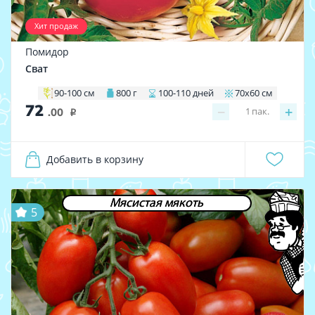
Хит продаж
Помидор
Сват
90-100 см
800 г
100-110 дней
70х60 см
72
−
+
1
пак.
.00
i
Добавить в корзину
Мясистая мякоть
5