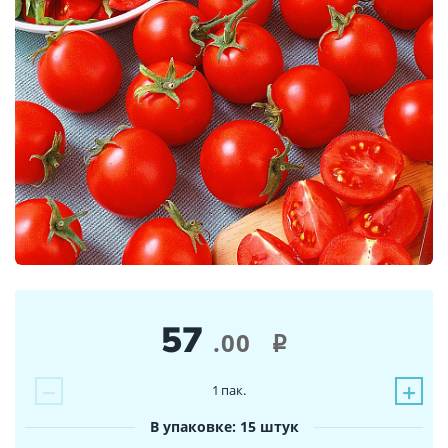
57
.00
i
−
+
1
пак.
В упаковке: 15 штук