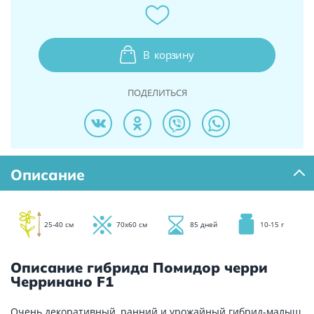
В
корзину
ПОДЕЛИТЬСЯ
Описание
25-40 см
70х60 см
85 дней
10-15 г
Описание гибрида Помидор черри
Черринано F1
Очень декоративный, ранний и урожайный гибрид-малыш.