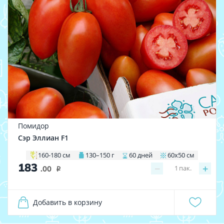
Помидор
Сэр Эллиан F1
160-180 см
130–150 г
60 дней
60х50 см
183
−
+
1
пак.
.00
i
Добавить в корзину