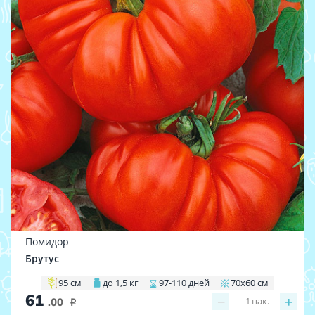
Помидор
Брутус
95 см
до 1,5 кг
97-110 дней
70х60 см
61
−
+
1
пак.
.00
i