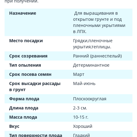
при получении.
Назначение
Для выращивания в
открытом грунте и под
пленочными укрытиями
в ЛПХ.
Место посадки
Грядки,пленочные
укрытия,теплицы.
Срок созревания
Ранний (раннеспелый)
Тип опыления
Детерминантное
Срок посева семян
Март
Срок высадки рассады
Май-июнь
в грунт
Форма плода
Плоскоокруглая
Длина плода
2-3 см.
Масса плода
10-15 г.
Вкус
Хороший
Тип поверхности плода
Гладкий