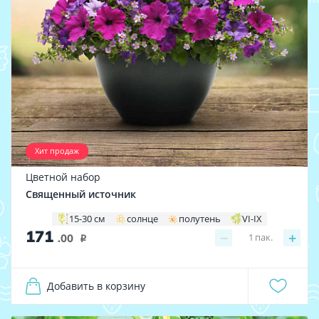
Хит продаж
Цветной набор
Священный источник
15-30 см
солнце
полутень
VI-IX
171
−
+
1
пак.
.00
i
Добавить в корзину