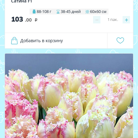
Сатина F1
88-108 г
38-45 дней
60х60 см
103
−
+
1
пак.
.00
i
Добавить в корзину