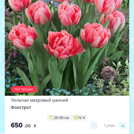
Хит продаж
Тюльпан махровый ранний
Фокстрот
20-30 см
IV-V
650
−
+
1
упак.
.00
i