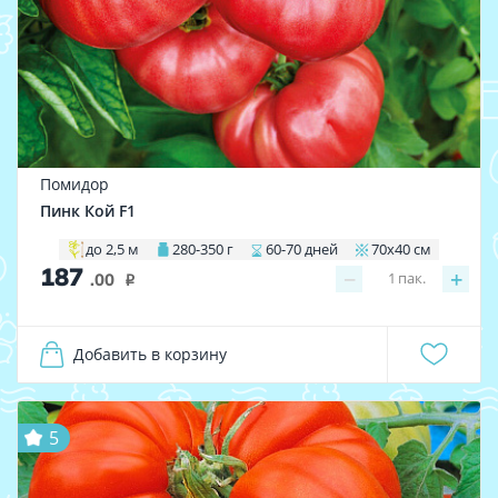
Помидор
Пинк Кой F1
до 2,5 м
280-350 г
60-70 дней
70х40 см
187
−
+
1
пак.
.00
i
Добавить в корзину
5