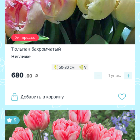
Хит продаж
Тюльпан бахромчатый
Неглиже
50-80 см
V
680
−
+
1
упак.
.00
i
Добавить в корзину
5