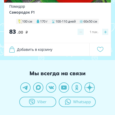
Помидор
Самородок F1
100 см
170 г
100-110 дней
60х50 см
83
−
+
1
пак.
.00
i
Добавить в корзину
Мы всегда на связи
Viber
Whatsapp