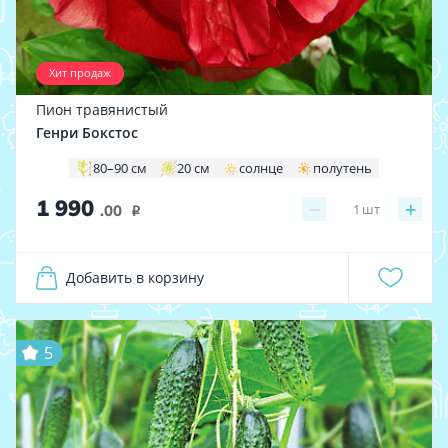
Хит продаж
Пион травянистый
Генри Бокстос
80–90 см
20 см
солнце
полутень
1 990
−
+
1
шт
.00
i
Добавить в корзину
5