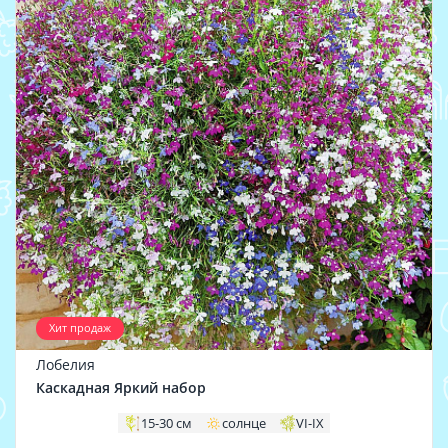
Хит продаж
Лобелия
Каскадная Яркий набор
15-30 см
солнце
VI-IX