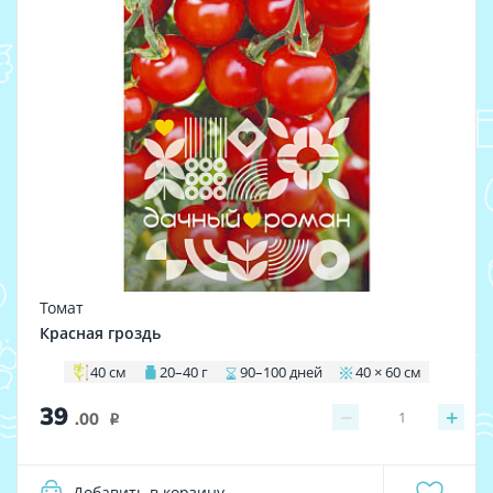
Томат
Красная гроздь
40 см
20–40 г
90–100 дней
40 × 60 см
39
−
+
1
.00
i
Добавить в корзину