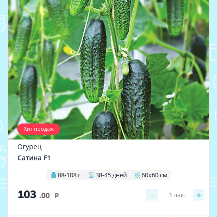
Хит продаж
Огурец
Сатина F1
88-108 г
38-45 дней
60х60 см
103
−
+
1
пак.
.00
i