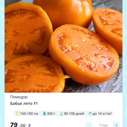
Помидор
Бабье лето F1
160-180 см
300 г
90-100 дней
до 16 кг/м²
79
−
+
1
пак.
.00
i