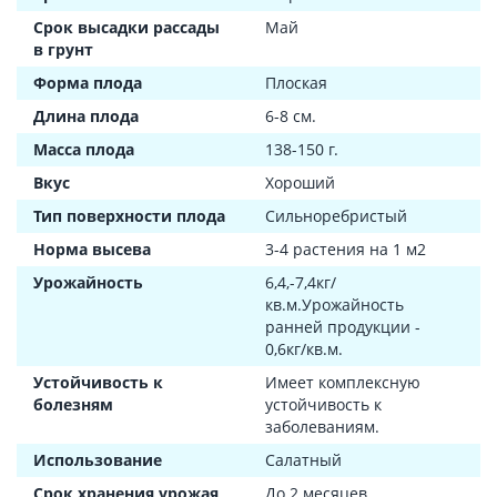
Срок высадки рассады
Май
в грунт
Форма плода
Плоская
Длина плода
6-8 см.
Масса плода
138-150 г.
Вкус
Хороший
Тип поверхности плода
Сильноребристый
Норма высева
3-4 растения на 1 м2
Урожайность
6,4,-7,4кг/
кв.м.Урожайность
ранней продукции -
0,6кг/кв.м.
Устойчивость к
Имеет комплексную
болезням
устойчивость к
заболеваниям.
Использование
Салатный
Срок хранения урожая
До 2 месяцев.