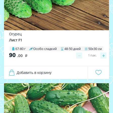
Огурец
Лист F1
67-80 г
Особо сладкий
48-50 дней
50х30 см
90
−
+
1
пак.
.00
i
Добавить в корзину