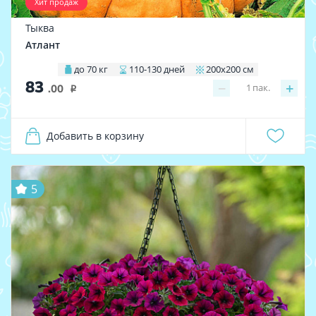
Хит продаж
Тыква
Атлант
до 70 кг
110-130 дней
200х200 см
83
−
+
1
пак.
.00
i
Добавить в корзину
5