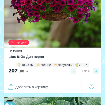
Хит продаж
Петуния
Шок Вэйф Дип перпл
18-25 см
солнце
полутень
VI—IX
207
−
+
1
пак.
.00
i
Добавить в корзину
5