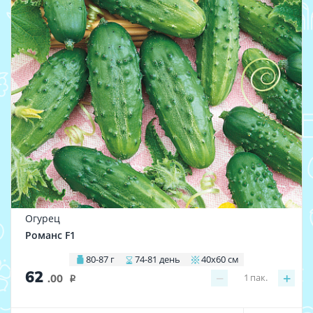
Огурец
Романс F1
80-87 г
74-81 день
40х60 см
62
−
+
1
пак.
.00
i