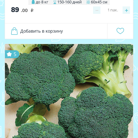
до 8 кг
150-160 дней
60х45 см
89
−
+
1
пак.
.00
i
Добавить в корзину
5