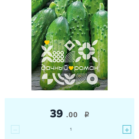
39
.00
i
−
+
1