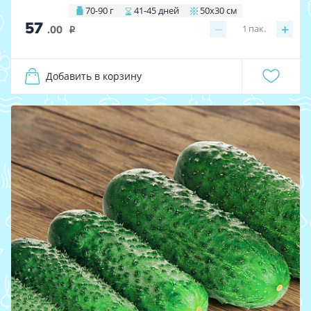
70-90 г
41-45 дней
50х30 см
57
−
+
1
пак.
.00
i
Добавить в корзину