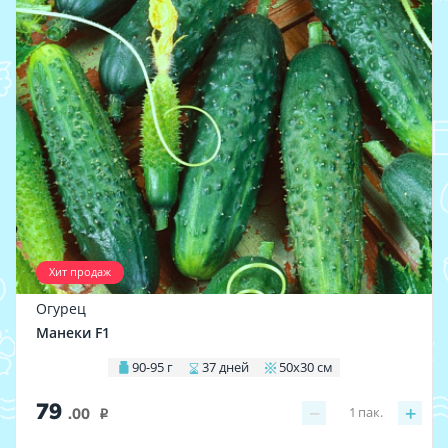
Хит продаж
Огурец
Манеки F1
90-95 г
37 дней
50х30 см
79
−
+
1
пак.
.00
i