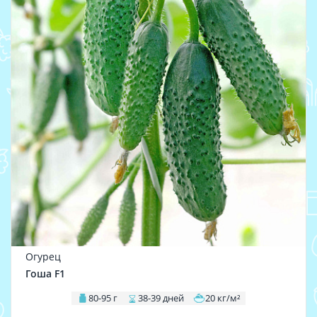
Огурец
Гоша F1
80-95 г
38-39 дней
20 кг/м²