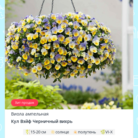
Хит продаж
Виола ампельная
Кул Вэйф Черничный вихрь
15-20 см
солнце
полутень
VI-X