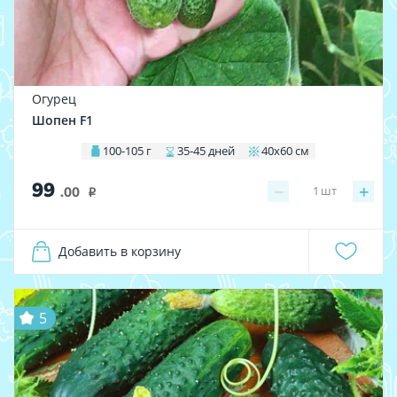
Огурец
Шопен F1
100-105 г
35-45 дней
40х60 см
99
−
+
1
шт
.00
i
Добавить в корзину
5