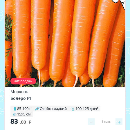
Хит продаж
Морковь
Болеро F1
85-190 г
Особо сладкий
100-125 дней
15х5 см
83
−
+
1
пак.
.00
i