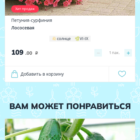
Хит продаж
Петуния-сурфиния
Лососевая
солнце
VI-IX
109
−
+
1
пак.
.00
i
Добавить в корзину
ВАМ МОЖЕТ ПОНРАВИТЬСЯ