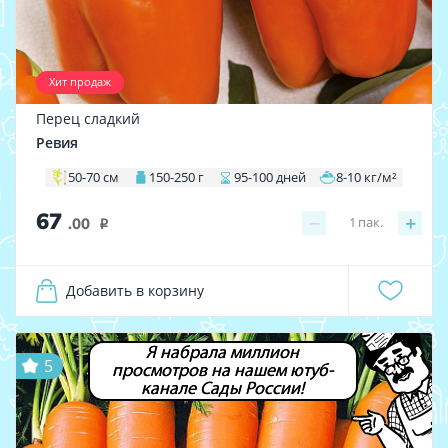
Хит продаж
Перец сладкий
Ревия
50-70 см
150-250 г
95-100 дней
8-10 кг/м²
67
−
+
1
пак.
.00
i
Добавить в корзину
Я набрала миллион
5
просмотров на нашем ютуб-
канале Сады России!