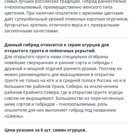
самых лучших российских традиций. Гибрид раннеспелый
пчёлоопыляемый, преимущественно женского типа
цветения. При наличии опылителя с мужскими цветками
даёт суперобильный урожай отменных коротких огурчиков,
бугорчатых, крепких, отличного вкуса и с прекрасными
засолочными качествами.
Данный гибрид относится к серии огурцов для
открытого грунта и плёночных укрытий.
Для открытого грунта нами специально отобраны
новейшие сверхранние и ранние сорта и гибриды с
дружной и мощной отдачей раннего урожая. Поэтому их
можно рекомендовать для выращивания в открытом
грунте не только на юге и в средней полосе России, но и в
большинстве районов Урала, Сибири, за исключением
районов Крайнего Севера, где в открытом грунте огурцы
совсем не выращивают. Большинство из перечисленных
ниже сортов и гибридов – пчелоопыляемые, роль
опылителя для них выполняет гибрид под названием
«Шмель».
Цена указана за 6 шт. семян огурцов.