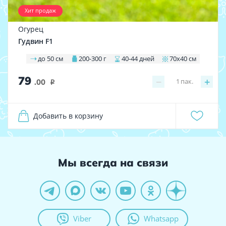
Хит продаж
Огурец
Гудвин F1
до 50 см
200-300 г
40-44 дней
70х40 см
79
−
+
1
пак.
.00
i
Добавить в корзину
Мы всегда на связи
Viber
Whatsapp