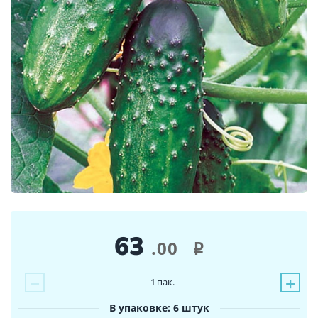
63
.00
i
−
+
1
пак.
В упаковке: 6 штук