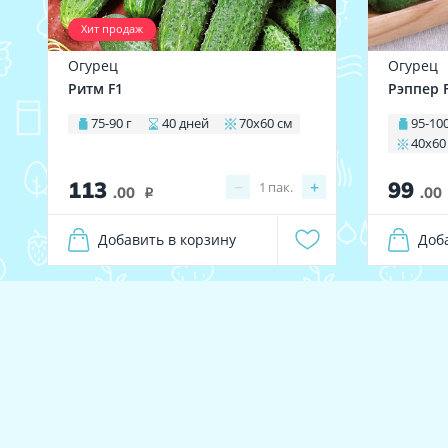
Хит продаж
Огурец
Огурец
Ритм F1
Рэппер 
75-90 г
40 дней
70х60 см
95-100
40х60
113
99
−
+
1
пак.
.00
.00
i
Добавить в корзину
Доб