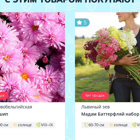
5
даж
Хит продаж
овобельгийская
Львиный зев
шип
Мадам Баттерфляй набор
00 см
солнце
VIII–IX
60-70 см
солнце
V