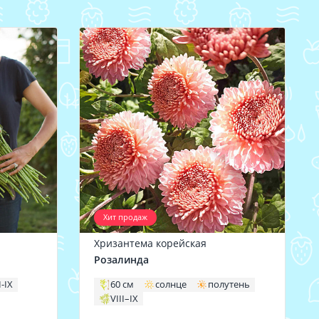
Хит продаж
Хризантема корейская
Розалинда
I-IX
60 см
солнце
полутень
VIII–IX