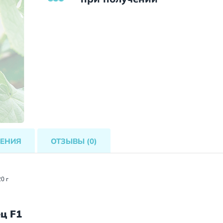
ЕНИЯ
ОТЗЫВЫ
(0)
0 г
ц F1