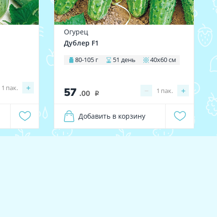
Огурец
Дублер F1
80-105 г
51 день
40х60 см
+
1
пак.
57
−
+
1
пак.
.00
i
Добавить в корзину