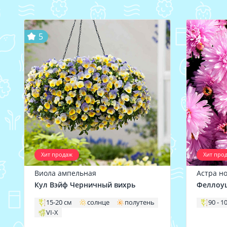
5
Хит продаж
Хит про
Виола ампельная
Астра н
Кул Вэйф Черничный вихрь
Феллоу
15-20 см
солнце
полутень
90 - 1
VI-X