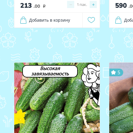
213
590
−
+
1
пак.
.00
.0
i
Добавить в корзину
Доб
Высокая
5
завязываемость