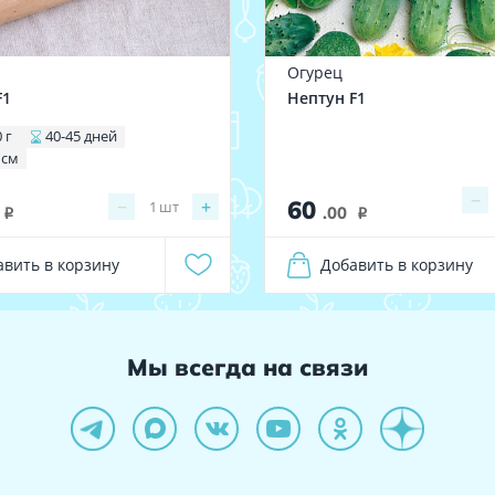
Огурец
F1
Нептун F1
 г
40-45 дней
 см
−
60
−
+
1
шт
.00
i
i
авить в корзину
Добавить в корзину
Мы всегда на связи