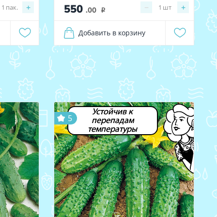
550
+
−
+
1
пак.
1
шт
.00
i
Добавить в корзину
Устойчив к
5
перепадам
температуры