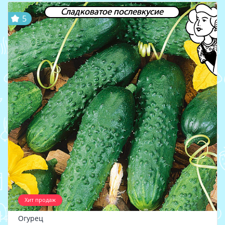
Сладковатое послевкусие
5
Хит продаж
Огурец