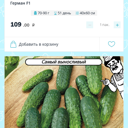
Герман F1
70-90 г
51 день
40х60 см
109
−
+
1
пак.
.00
i
Добавить в корзину
Самый выносливый