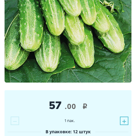
57
.00
i
−
+
1
пак.
В упаковке: 12 штук