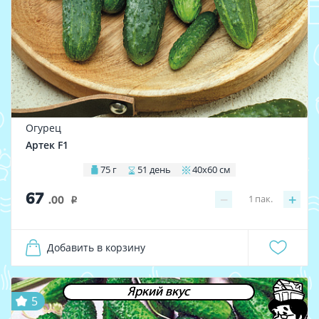
Огурец
Артек F1
75 г
51 день
40х60 см
67
−
+
1
пак.
.00
i
Добавить в корзину
Яркий вкус
5