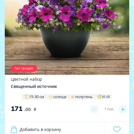
Хит продаж
Цветной набор
Священный источник
15-30 см
солнце
полутень
VI-IX
171
−
+
1
пак.
.00
i
Добавить в корзину