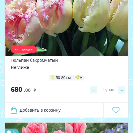
Хит продаж
Тюльпан бахромчатый
Неглиже
50-80 см
V
680
−
+
1
упак.
.00
i
Добавить в корзину
5