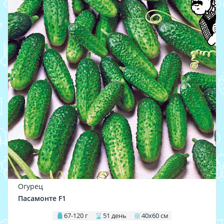
Огурец
Пасамонте F1
67-120 г
51 день
40х60 см