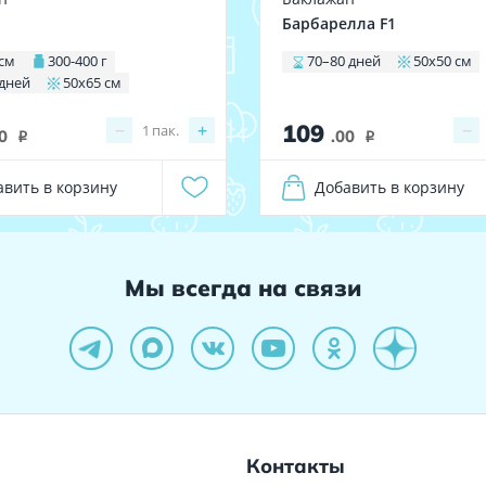
Барбарелла F1
 см
300-400 г
70–80 дней
50х50 см
 дней
50х65 см
109
−
+
−
1
пак.
0
.00
i
i
авить в корзину
Добавить в корзину
Мы всегда на связи
Контакты