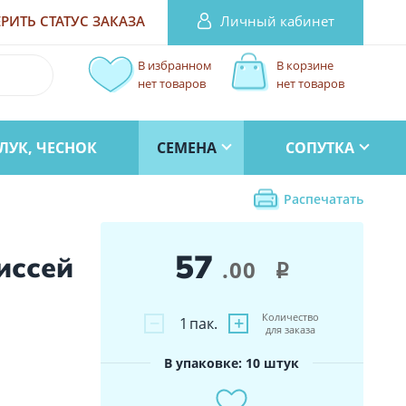
Личный кабинет
РИТЬ СТАТУС
ЗАКАЗА
В избранном
В корзине
нет товаров
нет товаров
ЛУК, ЧЕСНОК
СЕМЕНА
СОПУТКА
Распечатать
57
иссей
.00
i
Количество
−
+
1
пак.
для заказа
В упаковке: 10 штук