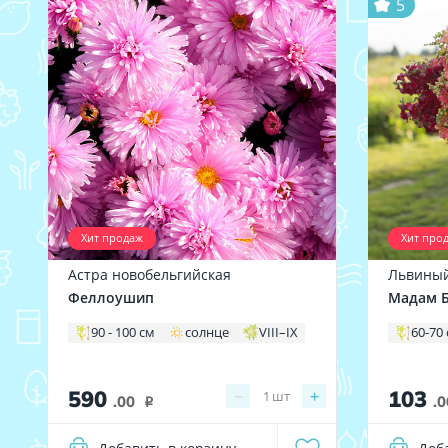
5
Хит продаж
Хит про
Астра новобельгийская
Львиный
Феллоушип
Мадам Б
90 - 100 см
солнце
VIII–IX
60-70
590
103
−
+
1
шт
.00
.0
i