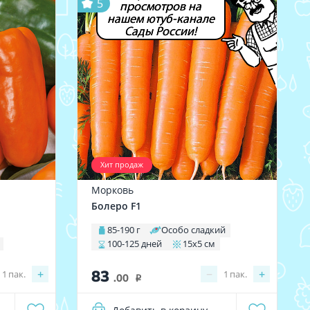
5
просмотров на
нашем ютуб-канале
Сады России!
Хит продаж
Морковь
Болеро F1
85-190 г
Особо сладкий
100-125 дней
15х5 см
83
+
−
+
1
пак.
1
пак.
.00
i