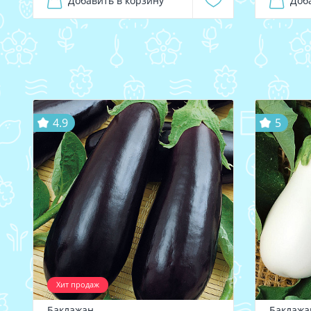
Добавить в корзину
Доб
4.9
5
Хит продаж
Баклажан
Баклажа