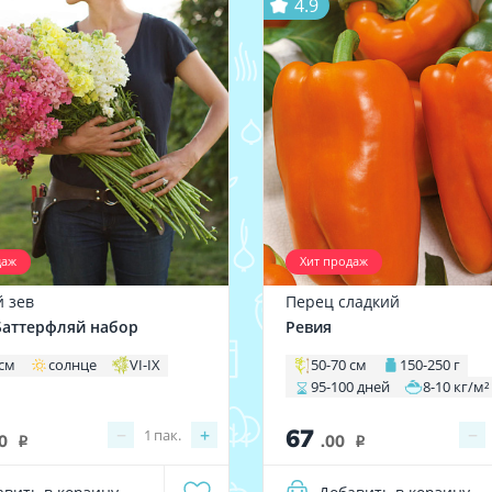
4.9
даж
Хит продаж
 зев
Перец сладкий
аттерфляй набор
Ревия
 см
солнце
VI-IX
50-70 см
150-250 г
95-100 дней
8-10 кг/м²
67
−
+
−
1
пак.
0
.00
i
i