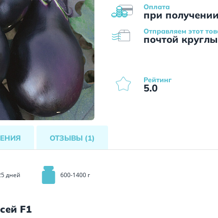
Оплата
при получени
Отправляем этот тов
почтой круглы
Рейтинг
5.0
ЕНИЯ
ОТЗЫВЫ
(1)
25 дней
600-1400 г
сей F1