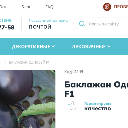
Опт
Блог
FAQ
ПРОВЕ
ствие!
Посадочный материал
ПОЧТОЙ
77-58
ДЕКОРАТИВНЫЕ
ЛУКОВИЧНЫЕ
Ы
БАКЛАЖАН ОДИССЕЙ F1
Код:
2119
Баклажан Од
F1
Гарантируем
качество