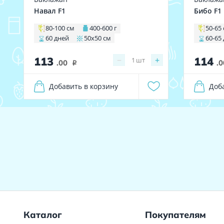
Навал F1
Бибо F1
80-100 см
400-600 г
50-65
60 дней
50х50 см
60-65
113
114
−
+
1
шт
.00
.0
i
Добавить в корзину
Доб
Каталог
Покупателям