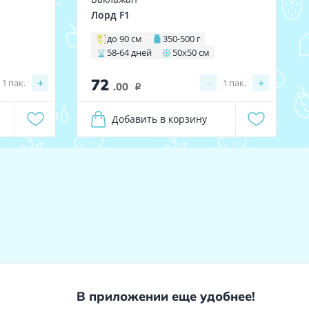
Лорд F1
до 90 см
350-500 г
58-64 дней
50х50 см
72
+
−
+
1
пак.
1
пак.
.00
i
Добавить в корзину
В приложении еще удобнее!