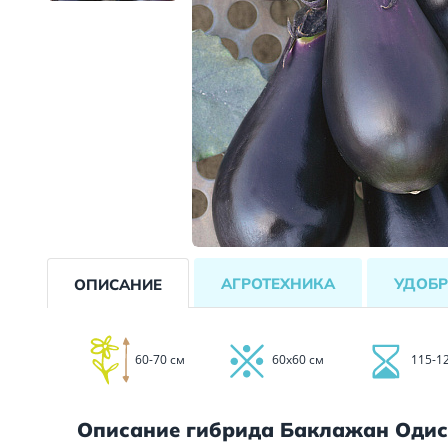
АГРОТЕХНИКА
УДОБР
ОПИСАНИЕ
60-70 см
60х60 см
115-1
Описание гибрида Баклажан Одис