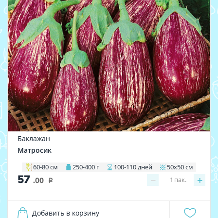
Баклажан
Матросик
60-80 см
250-400 г
100-110 дней
50х50 см
57
−
+
1
пак.
.00
i
Добавить в корзину