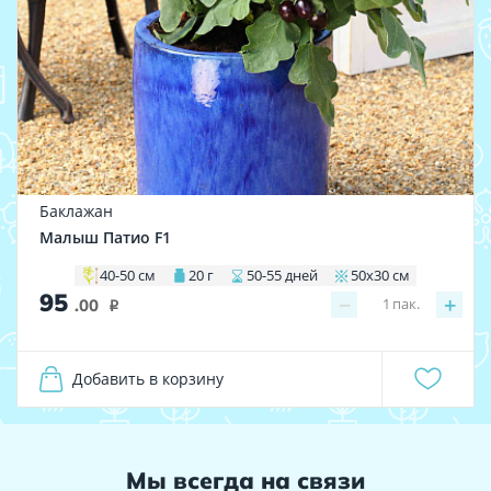
Баклажан
Малыш Патио F1
40-50 см
20 г
50-55 дней
50х30 см
95
−
+
1
пак.
.00
i
Добавить в корзину
Мы всегда на связи