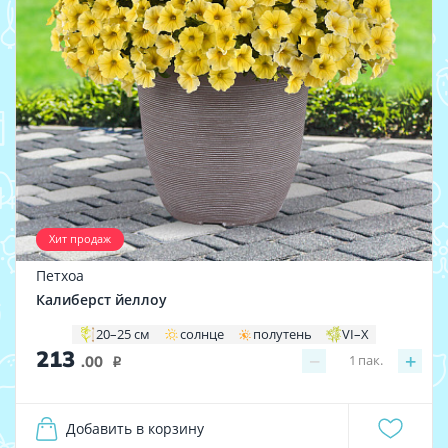
Хит продаж
Петхоа
Калиберст йеллоу
20–25 см
солнце
полутень
VI–X
213
−
+
1
пак.
.00
i
Добавить в корзину