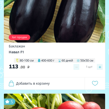
Хит продаж
Баклажан
Навал F1
80-100 см
400-600 г
60 дней
50х50 см
113
−
+
1
шт
.00
i
Добавить в корзину
5