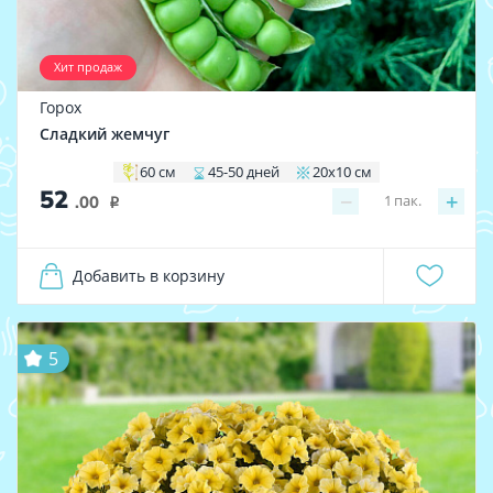
Хит продаж
Горох
Сладкий жемчуг
60 см
45-50 дней
20х10 см
52
−
+
1
пак.
.00
i
Добавить в корзину
5