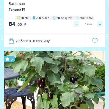
Баклажан
Галинэ F1
70 см
200-500 г
60-65 дней
60х35 см
84
−
+
1
пак.
.00
i
Добавить в корзину
5