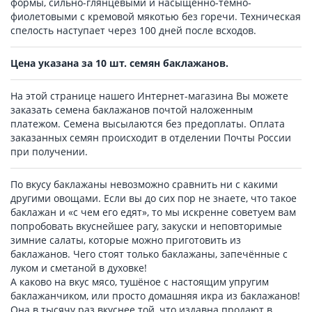
формы, сильно-глянцевыми и насыщенно-тёмно-
фиолетовыми с кремовой мякотью без горечи. Техническая
спелость наступает через 100 дней после всходов.
Цена указана за 10 шт. семян баклажанов.
На этой странице нашего Интернет-магазина Вы можете
заказать семена баклажанов почтой наложенным
платежом. Семена высылаются без предоплаты. Оплата
заказанных семян происходит в отделении Почты России
при получении.
По вкусу баклажаны невозможно сравнить ни с какими
другими овощами. Если вы до сих пор не знаете, что такое
баклажан и «с чем его едят», то мы искренне советуем вам
попробовать вкуснейшее рагу, закуски и неповторимые
зимние салаты, которые можно приготовить из
баклажанов. Чего стоят только баклажаны, запечённые с
луком и сметаной в духовке!
А каково на вкус мясо, тушёное с настоящим упругим
баклажанчиком, или просто домашняя икра из баклажанов!
Она в тысячу раз вкуснее той, что издавна продают в