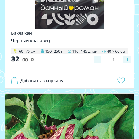
Баклажан
Черный красавец
60–75 см
150–250 г
110–145 дней
40 × 60 см
32
−
+
1
.00
i
Добавить в корзину