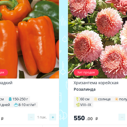
даж
Хит продаж
ладкий
Хризантема корейская
Розалинда
 см
150-250 г
60 см
солнце
пол
0 дней
8-10 кг/м²
VIII–IX
550
−
+
−
1
пак.
.00
i
i