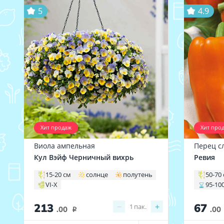
5
4.9
Хит продаж
Хит про
Виола ампельная
Перец с
Кул Вэйф Черничный вихрь
Ревия
15-20 см
солнце
полутень
50-70
VI-X
95-10
213
67
−
+
1
пак.
.00
.00
i