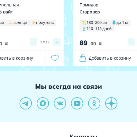
мпельная
Помидор
ф вайт
Старовер
 см
солнце
полутень
180–200 см
до 1 кг
110–115 дней
89
−
+
−
1
пак.
0
.00
i
i
авить в корзину
Добавить в корзину
Мы всегда на связи
Контакты