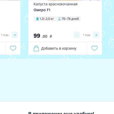
Капуста краснокочанная
Омеро F1
1,0–2,0 кг
76–78 дней
99
+
−
+
1
пак.
1
пак
.00
i
Добавить в корзину
В приложении еще удобнее!