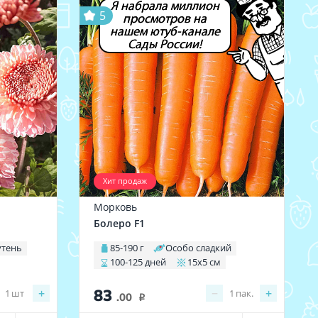
Я набрала миллион
5
просмотров на
нашем ютуб-канале
Сады России!
Хит продаж
Морковь
Болеро F1
утень
85-190 г
Особо сладкий
100-125 дней
15х5 см
83
+
−
+
1
шт
1
пак.
.00
i