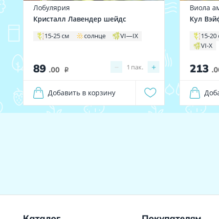
Лобулярия
Виола а
Кристалл Лавендер шейдс
Кул Вэй
15-25 см
солнце
VI—IX
15-20
VI-X
89
213
−
+
1
пак.
.00
.0
i
Добавить в корзину
Доб
Каталог
Покупателям