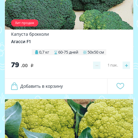
Хит продаж
Капуста брокколи
Агасси F1
0,7 кг
60-75 дней
50х50 см
79
−
+
1
пак.
.00
i
Добавить в корзину