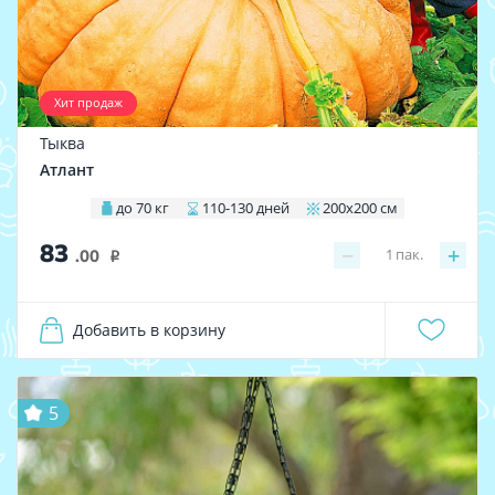
Хит продаж
Тыква
Атлант
до 70 кг
110-130 дней
200х200 см
83
−
+
1
пак.
.00
i
Добавить в корзину
5