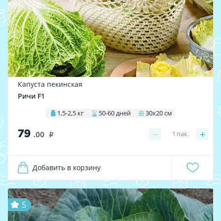
Капуста пекинская
Ричи F1
1,5-2,5 кг
50-60 дней
30х20 см
79
−
+
1
пак.
.00
i
Добавить в корзину
5