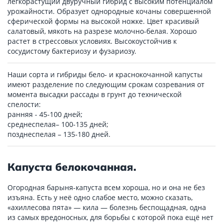
легкорастущий двуручный гибрид с высоким потенциалом
урожайности. Образует однородные кочаны совершенной
сферической формы на высокой ножке. Цвет красивый
салатовый, мякоть на разрезе молочно-белая. Хорошо
растет в стрессовых условиях. Высокоустойчив к
сосудистому бактериозу и фузариозу.
Наши сорта и гибриды бело- и краснокочанной капусты
имеют разделение по следующим срокам созревания от
момента высадки рассады в грунт до технической
спелости:
ранняя - 45-100 дней;
среднеспелая– 100-135 дней;
позднеспелая – 135-180 дней.
Капуста белокочанная.
Огородная барыня-капуста всем хороша, но и она не без
изъяна. Есть у неё одно слабое место, можно сказать,
«ахиллесова пята» — кила — болезнь беспощадная, одна
из самых вредоносных, для борьбы с которой пока ещё нет