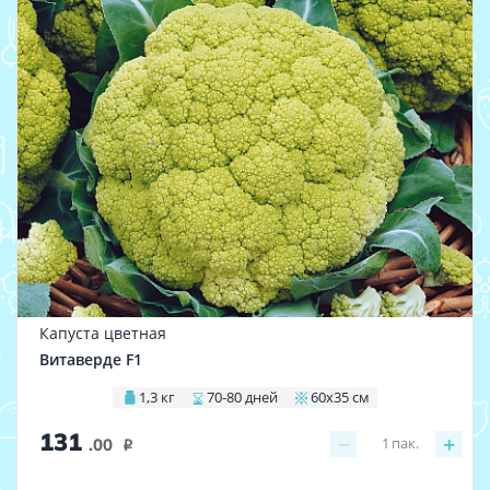
Капуста цветная
Витаверде F1
1,3 кг
70-80 дней
60х35 см
131
−
+
1
пак.
.00
i