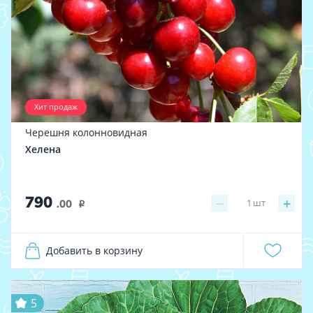
Хит продаж
Черешня колонновидная
Хелена
790
−
+
1
шт
.00
i
Добавить в корзину
5