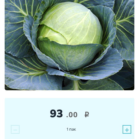
93
.00
i
−
+
1
пак