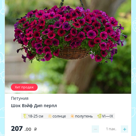
Хит продаж
Петуния
Шок Вэйф Дип перпл
18-25 см
солнце
полутень
VI—IX
207
−
+
1
пак.
.00
i