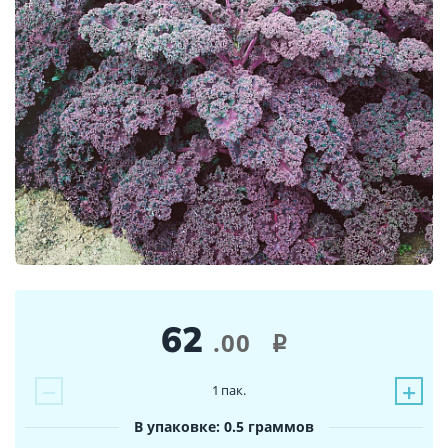
62
.00
i
−
+
1
пак.
В упаковке: 0.5 граммов