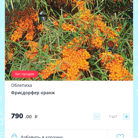
Хит продаж
Облепиха
Фрисдорфер оранж
790
−
+
1
шт
.00
i
Добавить в корзину