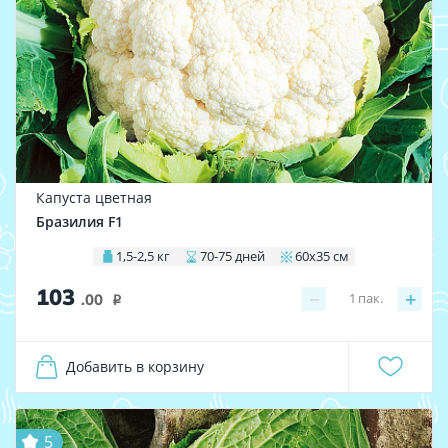
Капуста цветная
Бразилия F1
1,5-2,5 кг
70-75 дней
60х35 см
103
−
+
1
пак.
.00
i
Добавить в корзину
5