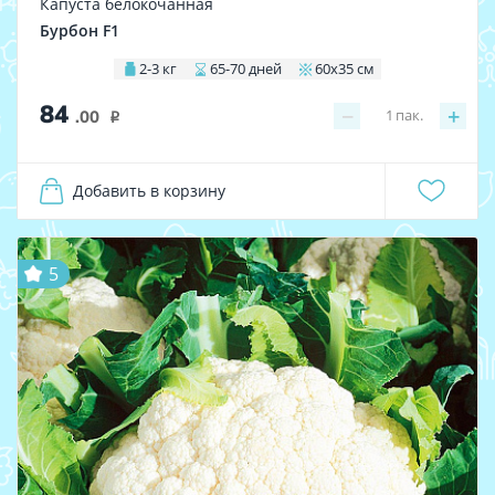
Капуста белокочанная
Бурбон F1
2-3 кг
65-70 дней
60х35 см
84
−
+
1
пак.
.00
i
Добавить в корзину
5