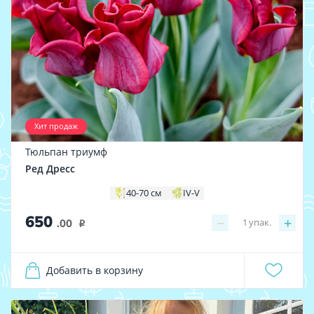
Хит продаж
Тюльпан триумф
Ред Дресс
40-70 см
IV-V
650
−
+
1
упак.
.00
i
Добавить в корзину