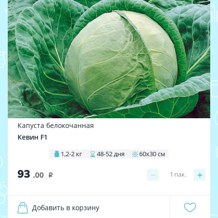
Капуста белокочанная
Кевин F1
1,2-2 кг
48-52 дня
60х30 см
93
−
+
1
пак.
.00
i
Добавить в корзину