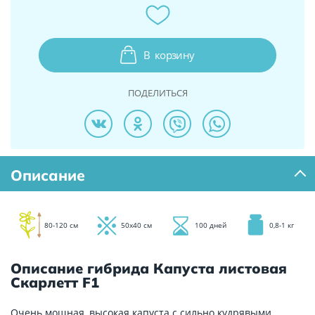
В
корзину
ПОДЕЛИТЬСЯ
Описание
80-120 см
50х40 см
100 дней
0,8-1 кг
Описание гибрида Капуста листовая
Скарлетт F1
Очень мощная, высокая капуста с сильно кудрявыми