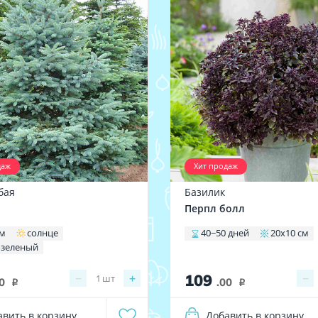
даж
Хит продаж
бая
Базилик
Перпл болл
 м
солнце
40−50 дней
20х10 см
озеленый
109
−
+
−
1
шт
0
.00
i
i
авить в корзину
Добавить в корзину