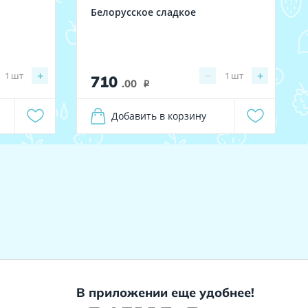
Белорусское сладкое
+
−
+
1
шт
1
шт
710
.00
i
Добавить в корзину
В приложении еще удобнее!