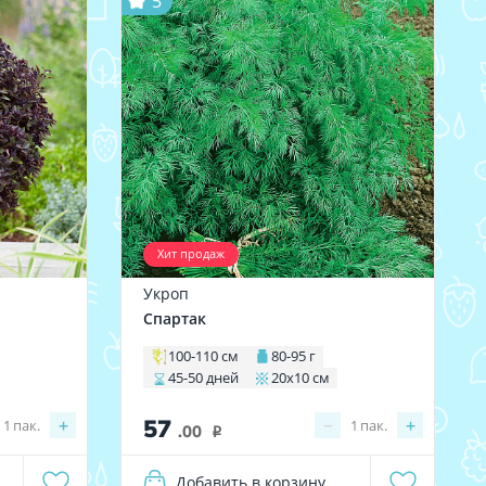
5
Хит продаж
Укроп
Спартак
100-110 см
80-95 г
45-50 дней
20х10 см
57
+
−
+
1
пак.
1
пак.
.00
i
Добавить в корзину