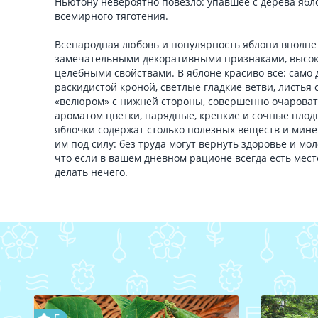
Ньютону невероятно повезло: упавшее с дерева ябл
всемирного тяготения.
Всенародная любовь и популярность яблони вполне
замечательными декоративными признаками, высо
целебными свойствами. В яблоне красиво все: само 
раскидистой кроной, светлые гладкие ветви, листья
«велюром» с нижней стороны, совершенно очароват
ароматом цветки, нарядные, крепкие и сочные пло
яблочки содержат столько полезных веществ и мине
им под силу: без труда могут вернуть здоровье и мол
что если в вашем дневном рационе всегда есть место
делать нечего.