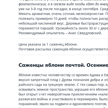
фантастические, а в свежем виде плоды едят до янва
уже на 3-й год после посадки, в конце сентября. Сред
Мякоть ароматная, очень сочная, мелкозернистая. 
полежать примерно 10 дней, чтобы полностью раскр
небольшой кислинкой вкус. Деревья быстрорастущие,
поражаются паршой. Урожайность около 30 кг с дере
Рекомендуемый опылитель – Анис Свердловский.
Цена указана за 1 саженец яблони.
Почтовая рассылка саженцев яблони осуществляет
Саженцы яблони почтой. Осенние
Яблоня известна человечеству со времен Адама и Е
вкусил запретный плод с Древа познания добра и зл
райского сада на грешную землю. С тех самых пор, 
осваивать земное пространство, украшая его яблон
был открыт счет невероятным приключениям «налив
разжигало войны и участвовало в перемириях, было
поражений, звало на подвиги и вдохновляло поэтов,