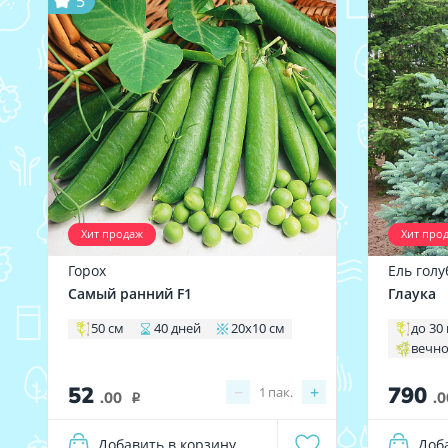
5
Хит продаж
Хит про
Горох
Ель голу
Самый ранний F1
Глаука
50 см
40 дней
20х10 см
до 30
вечн
52
790
−
+
1
пак.
.00
.0
i
Добавить в корзину
Доб