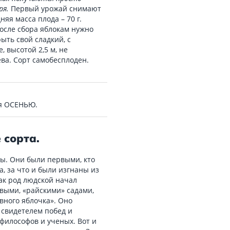
ря.
Первый урожай снимают
няя масса плода – 70 г.
После сбора яблокам нужно
ыть свой сладкий, с
 высотой 2,5 м, не
ва. Сорт самобесплоден.
ся ОСЕНЬЮ.
 сорта.
вы. Они были первыми, кто
а, за что и были изгнаны из
как род людской начал
евыми, «райскими» садами,
ного яблочка». Оно
 свидетелем побед и
 философов и ученых. Вот и