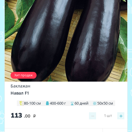
Хит продаж
Баклажан
Навал F1
80-100 см
400-600 г
60 дней
50х50 см
113
−
+
1
шт
.00
i