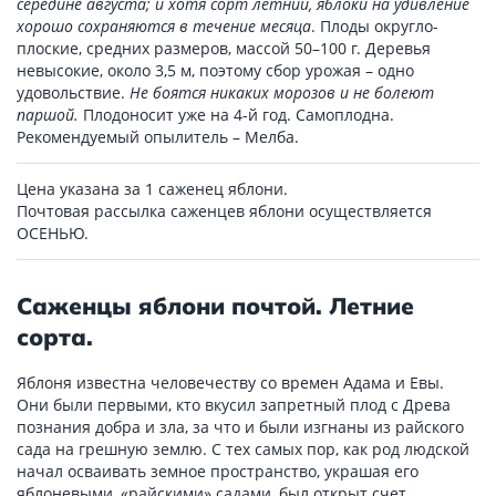
середине августа; и хотя сорт летний, яблоки на удивление
хорошо сохраняются в течение месяца
. Плоды округло-
плоские, средних размеров, массой 50–100 г. Деревья
невысокие, около 3,5 м, поэтому сбор урожая – одно
удовольствие.
Не боятся никаких морозов и не болеют
паршой.
Плодоносит уже на 4-й год. Самоплодна.
Рекомендуемый опылитель – Мелба.
Цена указана за 1 саженец яблони.
Почтовая рассылка саженцев яблони осуществляется
ОСЕНЬЮ.
Саженцы яблони почтой. Летние
сорта.
Яблоня известна человечеству со времен Адама и Евы.
Они были первыми, кто вкусил запретный плод с Древа
познания добра и зла, за что и были изгнаны из райского
сада на грешную землю. С тех самых пор, как род людской
начал осваивать земное пространство, украшая его
яблоневыми, «райскими» садами, был открыт счет