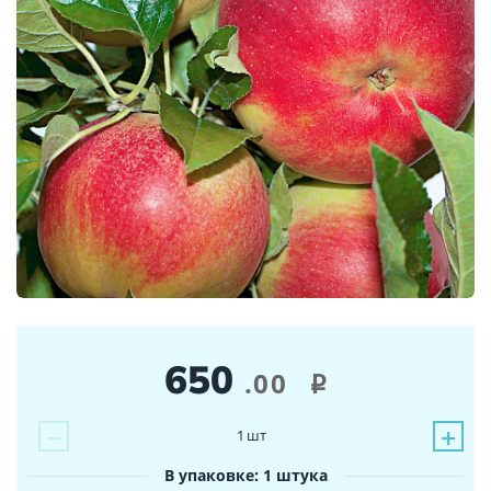
650
.00
i
−
+
1
шт
В упаковке: 1 штука