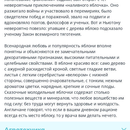
невероятным приключениям «наливного яблочка». Оно
разжигало войны и участвовало в перемириях, было
свидетелем побед и поражений, звало на подвиги и
вдохновляло поэтов, философов и ученых. Вот и Ньютону
невероятно повезло: упавшее с дерева яблоко подсказало
ученому Закон всемирного тяготения.
Всенародная любовь и популярность яблони вполне
понятны и объясняются ее замечательными
декоративными признаками, высокими питательными и
целебными свойствами. В яблоне красиво все: само дерево
с ажурной раскидистой кроной, светлые гладкие ветви,
листья с легким серебристым «велюром» с нижней
стороны, совершенно очаровательные, с тонким, нежным
ароматом цветки, нарядные, крепкие и сочные плоды.
Сказочные молодильные яблочки содержат столько
полезных веществ и минералов, что любое волшебство им
под силу: без труда могут вернуть здоровье и молодость.
Англичане говорят, что если в вашем дневном рационе
всегда есть место яблоку, то у врача вам делать нечего.
Агротехника