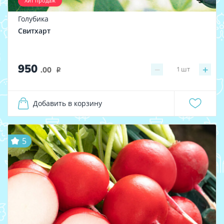
Хит продаж
Голубика
Свитхарт
950
−
+
1
шт
.00
i
Добавить в корзину
5