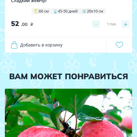
Сладкий жемчуг
60 см
45-50 дней
20х10 см
52
−
+
1
пак.
.00
i
Добавить в корзину
ВАМ МОЖЕТ ПОНРАВИТЬСЯ