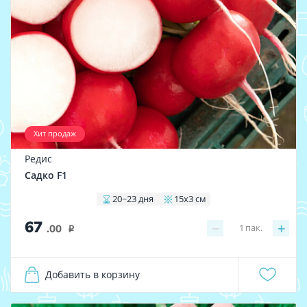
Хит продаж
Редис
Садко F1
20−23 дня
15x3 см
67
−
+
1
пак.
.00
i
Добавить в корзину