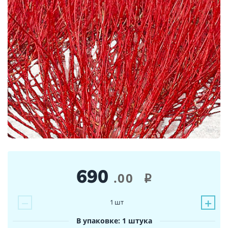
690
.00
i
−
+
1
шт
В упаковке: 1 штука