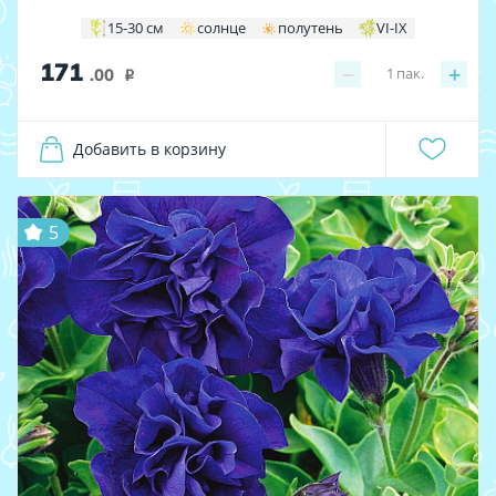
15-30 см
солнце
полутень
VI-IX
171
−
+
1
пак.
.00
i
Добавить в корзину
5