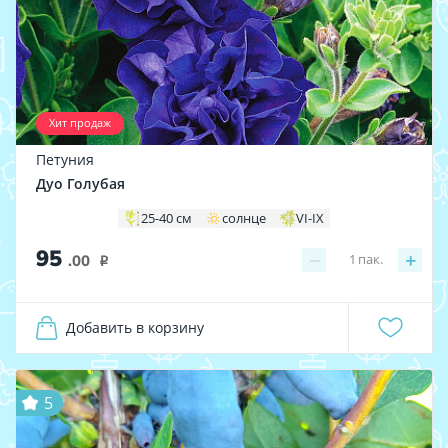
Хит продаж
Петуния
Дуо Голубая
25-40 см
солнце
VI-IX
95
−
+
1
пак.
.00
i
Добавить в корзину
5