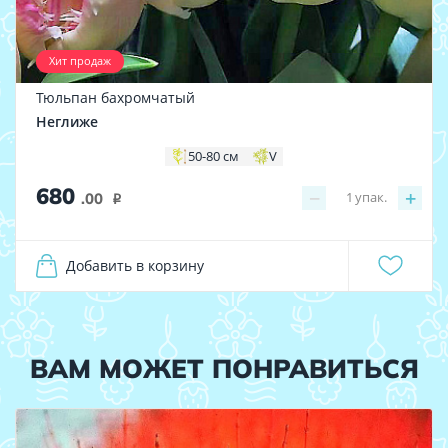
Хит продаж
Тюльпан бахромчатый
Неглиже
50-80 см
V
680
−
+
1
упак.
.00
i
Добавить в корзину
ВАМ МОЖЕТ ПОНРАВИТЬСЯ