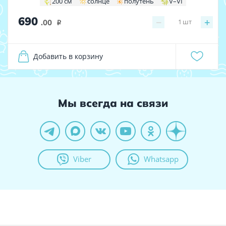
200 см
солнце
полутень
V–VI
690
−
+
1
шт
.00
i
Добавить в корзину
Мы всегда на связи
Viber
Whatsapp