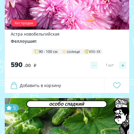
Хит продаж
Астра новобельгийская
Феллоушип
90 - 100 см
солнце
VIII–IX
590
−
+
1
шт
.00
i
Добавить в корзину
особо сладкий
5