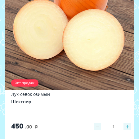
Хит продаж
Лук-севок озимый
Шекспир
450
−
+
1
.00
i