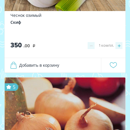
Чеснок озимый
Скиф
350
−
+
1
компл.
.00
i
Добавить в корзину
5