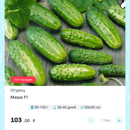
Хит продаж
Огурец
Маша F1
80-100 г
38-40 дней
60х60 см
103
−
+
1
пак.
.00
i