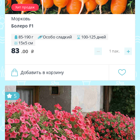
Хит продаж
Морковь
Болеро F1
85-190 г
Особо сладкий
100-125 дней
15х5 см
83
−
+
1
пак.
.00
i
Добавить в корзину
5