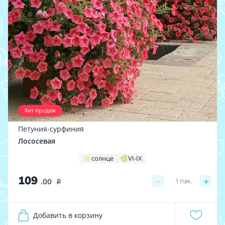
Хит продаж
Петуния-сурфиния
Лососевая
солнце
VI-IX
109
−
+
1
пак.
.00
i
Добавить в корзину