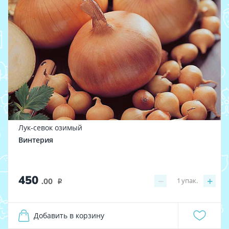
Лук-севок озимый
Винтерия
450
−
+
1
упак.
.00
i
Добавить в корзину