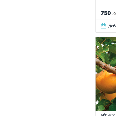
750
.
Доб
Абрикос