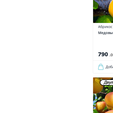
Абрикос
Медовы
790
.
Доб
Двул