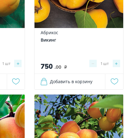
Абрикос
Викинг
+
−
+
1
шт
1
шт
750
.00
i
Добавить в корзину