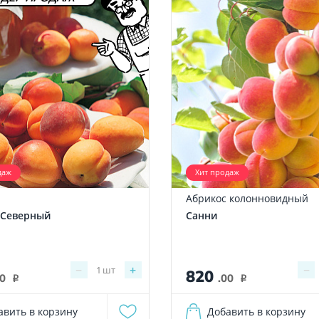
даж
Хит продаж
Абрикос колонновидный
 Северный
Санни
−
+
−
1
шт
820
00
.00
i
i
авить в корзину
Добавить в корзину