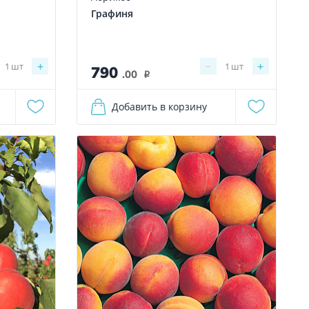
Графиня
+
−
+
1
шт
1
шт
790
.00
i
Добавить в корзину