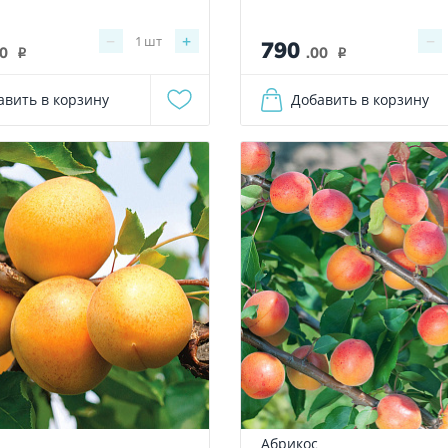
−
+
−
1
шт
790
00
.00
i
i
авить в корзину
Добавить в корзину
Абрикос