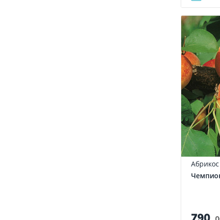
Абрикос
Чемпион
790
.