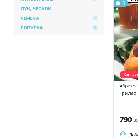
5
ЛУК, ЧЕСНОК
СЕМЕНА
СОПУТКА
Хит про
Абрикос
Триумф
790
.
Доб