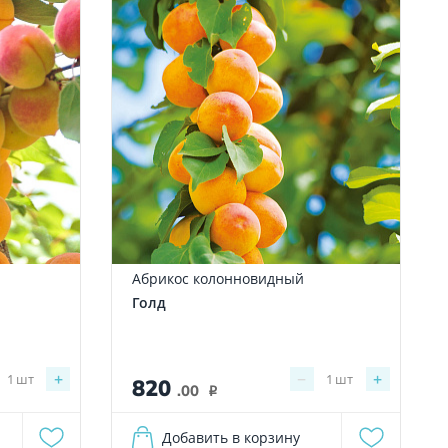
Абрикос колонновидный
Голд
+
−
+
1
шт
1
шт
820
.00
i
Добавить в корзину