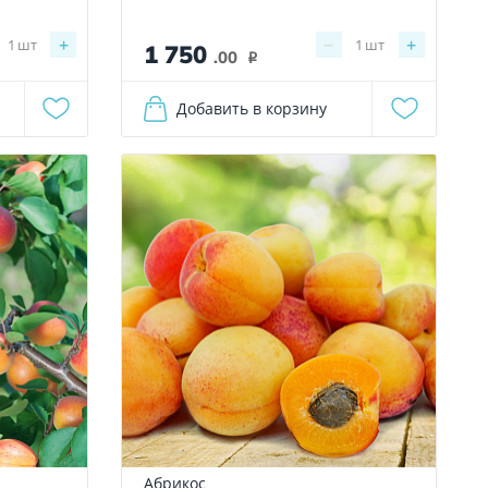
+
−
+
1
шт
1
шт
1 750
.00
i
Добавить в корзину
Абрикос