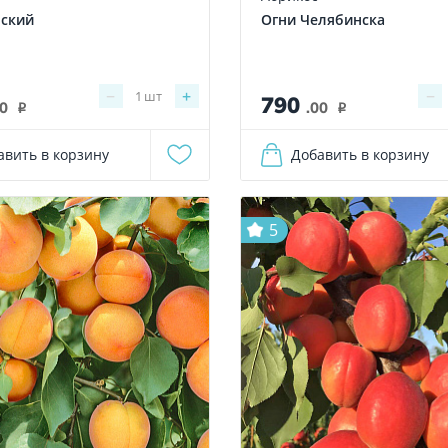
нский
Огни Челябинска
−
+
−
1
шт
790
00
.00
i
i
авить в корзину
Добавить в корзину
5