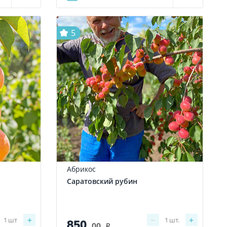
5
Абрикос
Саратовский рубин
+
−
+
1
шт
1
шт.
850
.00
i