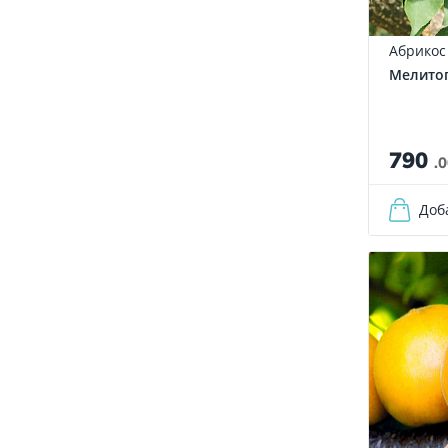
Абрикос
Мелито
790
.
Доб