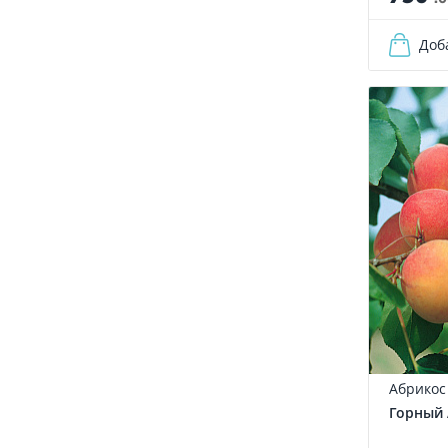
Доб
Абрикос
Горный 