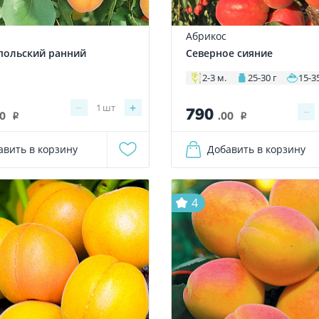
Абрикос
польский ранний
Северное сияние
2-3 м.
25-30 г
15-3
−
+
1
шт
790
−
00
.00
i
i
авить в корзину
Добавить в корзину
4