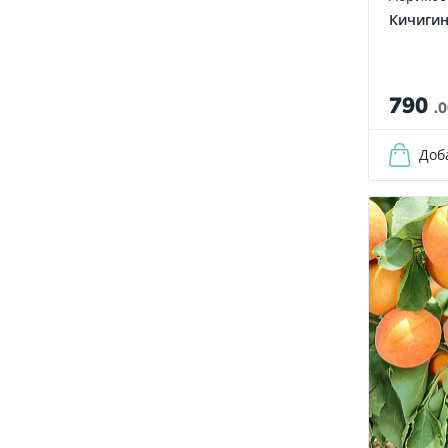
Кичиги
790
.
Доб