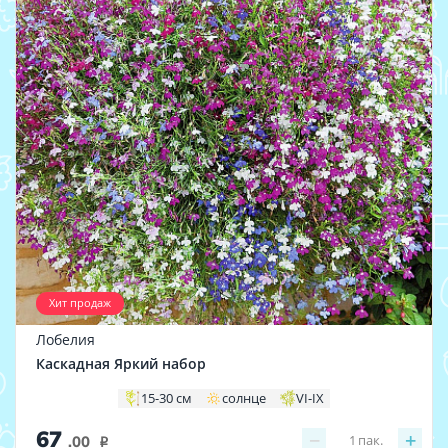
Хит продаж
Лобелия
Каскадная Яркий набор
15-30 см
солнце
VI-IX
67
−
+
1
пак.
.00
i