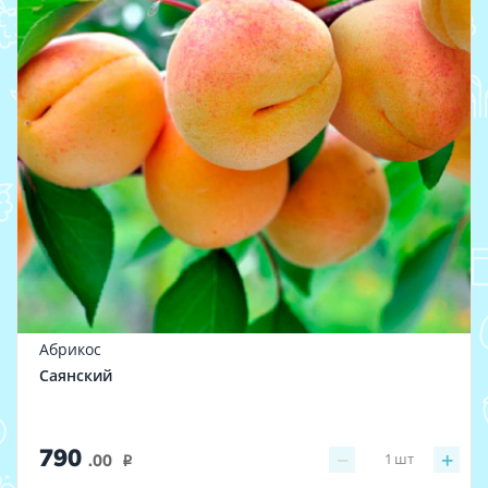
Абрикос
Саянский
790
−
+
1
шт
.00
i