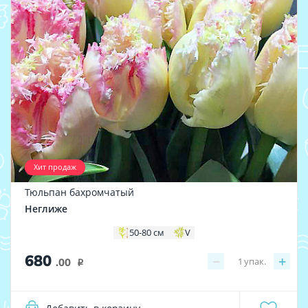
Хит продаж
Тюльпан бахромчатый
Неглиже
50-80 см
V
680
−
+
1
упак.
.00
i