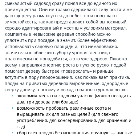
смекалистый садовод сразу понял все до единого их
преимущества. Они не только сдерживают силу роста и не
дают дереву размахнуться до небес, но и повышают
зимостойкость, так как представляют собой выносливый,
хорошо адаптированный к местным условиям материал.
Компактные невысокие деревья спокойно можно
уплотнить при посадке, а значит, более эффективно
использовать садовую площадь и, что немаловажно,
значительно облегчить уборку урожая: лестница
практически не понадобится, а это уже здорово. Плюс ко
всему, направляя энергию роста в нужное русло, подвой
помогает дереву быстрее «повзрослеть» и раньше
вступить в пору плодоношения. Как показывает практика,
плоды на привитых деревьях выровненные, однородные
сверху донизу, а потому и выход товарного урожая выше.
экономия места на садовом участке (можно посадить
два, три дерева или больше)
возможность пробовать различные сорта и
выращивать их для разных целей (для свежего
употребления, для консервирования, для хранения и
т. д)
сбор всех плодов без исключения вручную — чистые