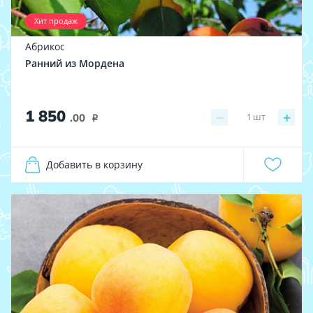
Хит продаж
Абрикос
Ранний из Мордена
1 850
−
+
1
шт
.00
i
Добавить в корзину