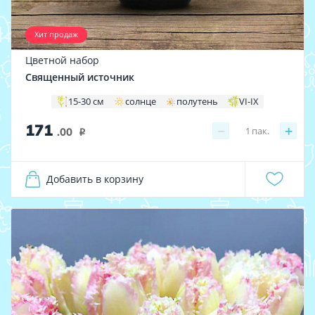
Хит продаж
Цветной набор
Священный источник
15-30 см
солнце
полутень
VI-IX
171
−
+
1
пак.
.00
i
Добавить в корзину