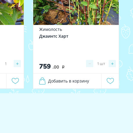
Жимолость
Джаинтс Харт
+
−
+
1
1
шт
759
.00
i
Добавить в корзину