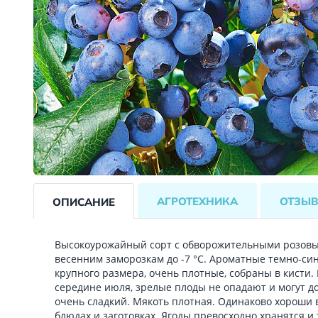
АГРОТЕХНИКА
ОТЗЫ
ОПИСАНИЕ
Высокоурожайный сорт с обворожительными розовы
весенним заморозкам до -7 °С. Ароматные темно-си
крупного размера, очень плотные, собраны в кисти.
середине июля, зрелые плоды не опадают и могут дол
очень сладкий. Мякоть плотная. Одинаково хороши 
блюдах и заготовках. Ягоды превосходно хранятся и