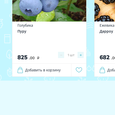
Голубика
Ежевика
Пуру
Дарроу
−
+
1
шт
825
682
.00
.0
i
Добавить в корзину
Доб