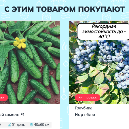
С ЭТИМ ТОВАРОМ ПОКУПАЮТ
Рекордная
зимостойкость до -
40˚С!
даж
Хит продаж
Голубика
ый шмель F1
Норт блю
 г
51 день
40х60 см