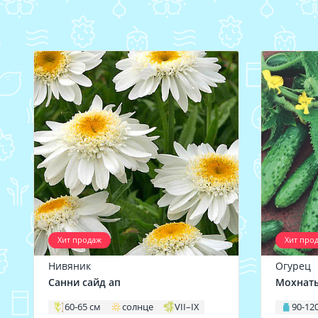
Хит продаж
Хит про
Нивяник
Огурец
Санни сайд ап
Мохнат
60-65 см
солнце
VII–IX
90-120