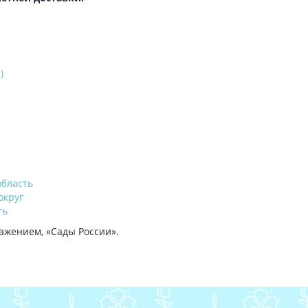
)
область
округ
ть
ажением, «Сады России».