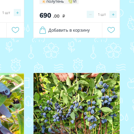
полутень
VI
+
1
шт
690
−
+
1
шт
.00
i
Добавить в корзину