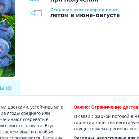
Отправим этот товар по почте
летом в июне-августе
ВЫ
(0)
ми цветками, устойчивыми к
Важно: Ограничение достав
ние ягоды среднего или
В связи с жаркой погодой в Ч
 Начинают созревать в
гарантии качества вегетиру
го висеть на кусте. Вкус
осуществляем в регионы вост
в свежем виде и в любых
 транспортируются. Растения
Регионы, недоступные для 